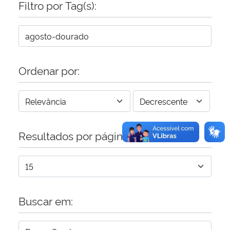
Filtro por Tag(s):
Secretaria-Geral
Secretaria de Governo
Ordenar por:
Gabinete de Segurança Institucional
Advocacia-Geral da União
Resultados por página:
Banco Central do Brasil
Planalto
Buscar em: