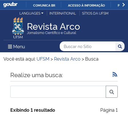
COMUNICA BR
ACESSO À INFORMAÇÃO
PARTI
Casa Civil
LANGUAGES
INTERNATIONAL
SÍTIOS DA UFSM
IR
PARA
Revista Arco
Ministério da Justiça e Segurança Pública
O
Jornalismo Científico e Cultural
CONTEÚDO
Ministério da Defesa
Buscar no no Sítio
Busca
Busca:
Menu Principal do Sítio
Menu
Busc
Ministério das Relações Exteriores
Você está aqui:
UFSM
>
Revista Arco
>
Busca
Ministério da Economia
Início do conteúdo
Realize uma busca:
Ministério da Infraestrutura
Ministério da Agricultura, Pecuária e Abastecimento
Exibindo 1 resultado
Página 1
Ministério da Educação