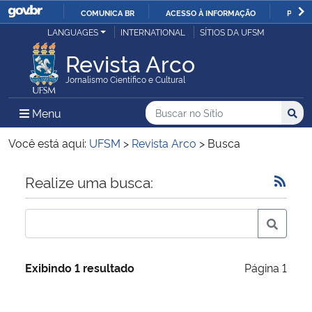
COMUNICA BR
ACESSO À INFORMAÇÃO
PARTI
Casa Civil
LANGUAGES
INTERNATIONAL
SÍTIOS DA UFSM
IR
PARA
Revista Arco
Ministério da Justiça e Segurança Pública
O
Jornalismo Científico e Cultural
CONTEÚDO
Ministério da Defesa
Buscar no no Sítio
Busca
Busca:
Menu Principal do Sítio
Menu
Busc
Ministério das Relações Exteriores
Você está aqui:
UFSM
>
Revista Arco
>
Busca
Ministério da Economia
Início do conteúdo
Realize uma busca:
Ministério da Infraestrutura
Ministério da Agricultura, Pecuária e Abastecimento
Exibindo 1 resultado
Página 1
Ministério da Educação