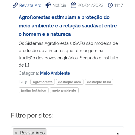
Revista Arc
Notícia
20/04/2023
11:17
Ministério da Cidadania
Agroflorestas estimulam a proteção do
Ministério da Saúde
meio ambiente e a relação saudável entre
o homem e a natureza
Ministério de Minas e Energia
Os Sistemas Agroflorestais (SAFs) são modelos de
produção de alimentos que têm origem na
Ministério da Ciência, Tecnologia, Inovações e Comunicações
tradição dos povos originários. Segundo o instituto
de […]
Ministério do Meio Ambiente
Categoria:
Meio Ambiente
Tags:
Agrofloresta
destaque arco
destaque ufsm
Ministério do Turismo
jardim botânico
meio ambiente
Ministério do Desenvolvimento Regional
Filtro por sites:
Controladoria-Geral da União
×
Revista Arco
×
Ministério da Mulher, da Família e dos Direitos Humanos