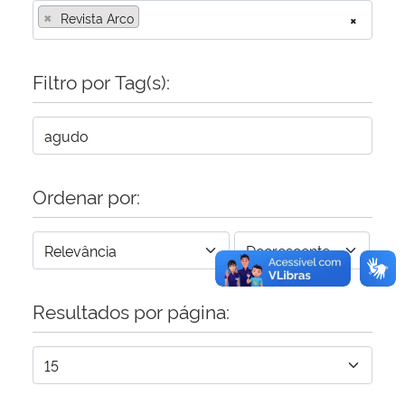
×
Revista Arco
×
Secretaria-Geral
Filtro por Tag(s):
Secretaria de Governo
Gabinete de Segurança Institucional
Advocacia-Geral da União
Ordenar por:
Banco Central do Brasil
Planalto
Resultados por página: