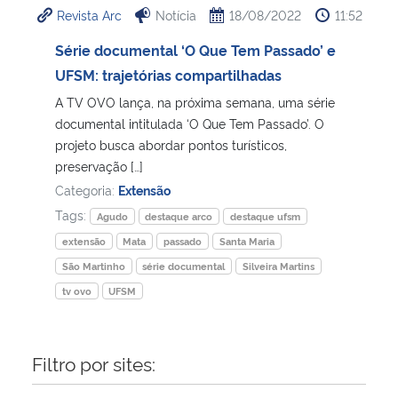
Revista Arc
Notícia
18/08/2022
11:52
Ministério da Cidadania
Série documental ‘O Que Tem Passado’ e
Ministério da Saúde
UFSM: trajetórias compartilhadas
A TV OVO lança, na próxima semana, uma série
Ministério de Minas e Energia
documental intitulada ‘O Que Tem Passado’. O
projeto busca abordar pontos turísticos,
Ministério da Ciência, Tecnologia, Inovações e Comunicações
preservação […]
Categoria:
Extensão
Ministério do Meio Ambiente
Tags:
Agudo
destaque arco
destaque ufsm
extensão
Mata
passado
Santa Maria
Ministério do Turismo
São Martinho
série documental
Silveira Martins
tv ovo
UFSM
Ministério do Desenvolvimento Regional
Controladoria-Geral da União
Filtro por sites:
Ministério da Mulher, da Família e dos Direitos Humanos