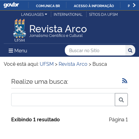
COMUNICA BR
ACESSO À INFORMAÇÃO
PARTI
Casa Civil
LANGUAGES
INTERNATIONAL
SÍTIOS DA UFSM
IR
PARA
Revista Arco
Ministério da Justiça e Segurança Pública
O
Jornalismo Científico e Cultural
CONTEÚDO
Ministério da Defesa
Buscar no no Sítio
Busca
Busca:
Menu Principal do Sítio
Menu
Busc
Ministério das Relações Exteriores
Você está aqui:
UFSM
>
Revista Arco
>
Busca
Ministério da Economia
Início do conteúdo
Realize uma busca:
Ministério da Infraestrutura
Ministério da Agricultura, Pecuária e Abastecimento
Exibindo 1 resultado
Página 1
Ministério da Educação