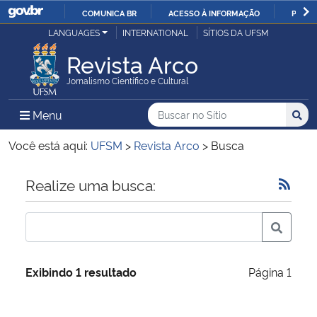
COMUNICA BR
ACESSO À INFORMAÇÃO
PARTI
Casa Civil
LANGUAGES
INTERNATIONAL
SÍTIOS DA UFSM
IR
PARA
Revista Arco
Ministério da Justiça e Segurança Pública
O
Jornalismo Científico e Cultural
CONTEÚDO
Ministério da Defesa
Buscar no no Sítio
Busca
Busca:
Menu Principal do Sítio
Menu
Busc
Ministério das Relações Exteriores
Você está aqui:
UFSM
>
Revista Arco
>
Busca
Ministério da Economia
Início do conteúdo
Realize uma busca:
Ministério da Infraestrutura
Ministério da Agricultura, Pecuária e Abastecimento
Exibindo 1 resultado
Página 1
Ministério da Educação