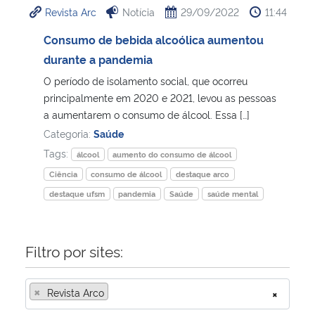
Revista Arc
Notícia
29/09/2022
11:44
Ministério da Cidadania
Consumo de bebida alcoólica aumentou
Ministério da Saúde
durante a pandemia
O período de isolamento social, que ocorreu
Ministério de Minas e Energia
principalmente em 2020 e 2021, levou as pessoas
a aumentarem o consumo de álcool. Essa […]
Ministério da Ciência, Tecnologia, Inovações e Comunicações
Categoria:
Saúde
Tags:
álcool
aumento do consumo de álcool
Ministério do Meio Ambiente
Ciência
consumo de álcool
destaque arco
destaque ufsm
pandemia
Saúde
saúde mental
Ministério do Turismo
Ministério do Desenvolvimento Regional
Filtro por sites:
Controladoria-Geral da União
×
Revista Arco
×
Ministério da Mulher, da Família e dos Direitos Humanos