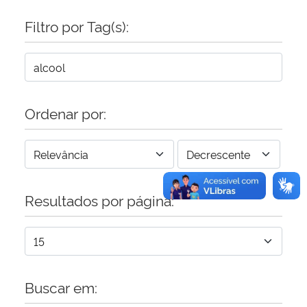
Filtro por Tag(s):
Secretaria-Geral
Secretaria de Governo
Gabinete de Segurança Institucional
Ordenar por:
Advocacia-Geral da União
Banco Central do Brasil
Resultados por página:
Planalto
Buscar em: