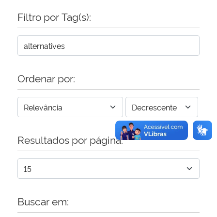
Filtro por Tag(s):
Secretaria-Geral
Secretaria de Governo
Gabinete de Segurança Institucional
Ordenar por:
Advocacia-Geral da União
Banco Central do Brasil
Resultados por página:
Planalto
Buscar em: