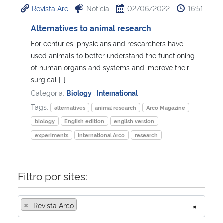
Revista Arc
Notícia
02/06/2022
16:51
Ministério da Cidadania
Alternatives to animal research
Ministério da Saúde
For centuries, physicians and researchers have
used animals to better understand the functioning
Ministério de Minas e Energia
of human organs and systems and improve their
surgical […]
Ministério da Ciência, Tecnologia, Inovações e Comunicações
Categoria:
Biology
,
International
Tags:
alternatives
animal research
Arco Magazine
Ministério do Meio Ambiente
biology
English edition
english version
experiments
International Arco
research
Ministério do Turismo
Ministério do Desenvolvimento Regional
Filtro por sites:
Controladoria-Geral da União
×
Revista Arco
×
Ministério da Mulher, da Família e dos Direitos Humanos