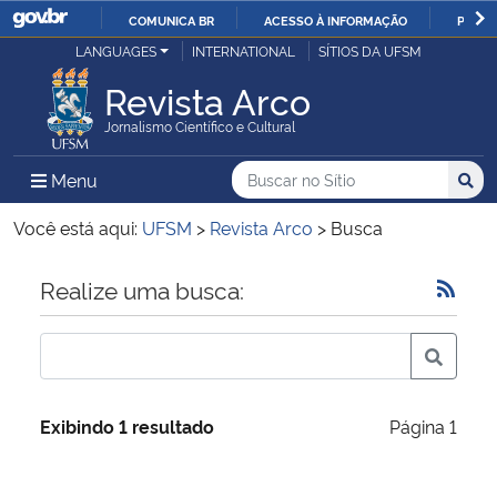
COMUNICA BR
ACESSO À INFORMAÇÃO
PARTI
Casa Civil
LANGUAGES
INTERNATIONAL
SÍTIOS DA UFSM
IR
PARA
Revista Arco
Ministério da Justiça e Segurança Pública
O
Jornalismo Científico e Cultural
CONTEÚDO
Ministério da Defesa
Buscar no no Sítio
Busca
Busca:
Menu Principal do Sítio
Menu
Busc
Ministério das Relações Exteriores
Você está aqui:
UFSM
>
Revista Arco
>
Busca
Ministério da Economia
Início do conteúdo
Realize uma busca:
Ministério da Infraestrutura
Ministério da Agricultura, Pecuária e Abastecimento
Exibindo 1 resultado
Página 1
Ministério da Educação