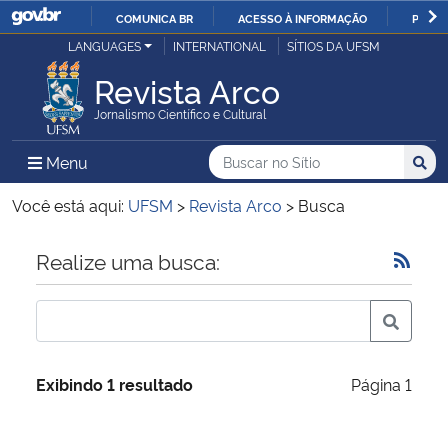
COMUNICA BR
ACESSO À INFORMAÇÃO
PARTI
Casa Civil
LANGUAGES
INTERNATIONAL
SÍTIOS DA UFSM
IR
PARA
Revista Arco
Ministério da Justiça e Segurança Pública
O
Jornalismo Científico e Cultural
CONTEÚDO
Ministério da Defesa
Buscar no no Sítio
Busca
Busca:
Menu Principal do Sítio
Menu
Busc
Ministério das Relações Exteriores
Você está aqui:
UFSM
>
Revista Arco
>
Busca
Ministério da Economia
Início do conteúdo
Realize uma busca:
Ministério da Infraestrutura
Ministério da Agricultura, Pecuária e Abastecimento
Exibindo 1 resultado
Página 1
Ministério da Educação