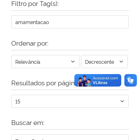
Filtro por Tag(s):
Secretaria-Geral
Secretaria de Governo
Ordenar por:
Gabinete de Segurança Institucional
Advocacia-Geral da União
Resultados por página:
Banco Central do Brasil
Planalto
Buscar em: