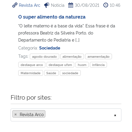
Revista Arc
Notícia
30/08/2021
10:46
Ministério da Cidadania
O super alimento da natureza
Ministério da Saúde
“O leite materno é a base da vida”. Essa frase é da
professora Beatriz da Silveira Porto, do
Ministério de Minas e Energia
Departamento de Pediatria e […]
Categoria:
Sociedade
Ministério da Ciência, Tecnologia, Inovações e Comunicações
Tags:
agosto dourado
alimentação
amamentação
destaque arco
destaque ufsm
husm
infância
Ministério do Meio Ambiente
Maternidade
Saúde
sociedade
Ministério do Turismo
Filtro por sites:
Ministério do Desenvolvimento Regional
×
Revista Arco
×
Controladoria-Geral da União
Ministério da Mulher, da Família e dos Direitos Humanos