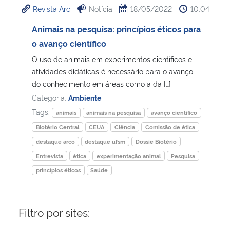
Revista Arc
Notícia
18/05/2022
10:04
Ministério da Cidadania
Animais na pesquisa: princípios éticos para
Ministério da Saúde
o avanço científico
O uso de animais em experimentos científicos e
Ministério de Minas e Energia
atividades didáticas é necessário para o avanço
do conhecimento em áreas como a da […]
Ministério da Ciência, Tecnologia, Inovações e Comunicações
Categoria:
Ambiente
Tags:
animais
animais na pesquisa
avanço científico
Ministério do Meio Ambiente
Biotério Central
CEUA
Ciência
Comissão de ética
destaque arco
destaque ufsm
Dossiê Biotério
Ministério do Turismo
Entrevista
ética
experimentação animal
Pesquisa
princípios éticos
Saúde
Ministério do Desenvolvimento Regional
Controladoria-Geral da União
Filtro por sites:
Ministério da Mulher, da Família e dos Direitos Humanos