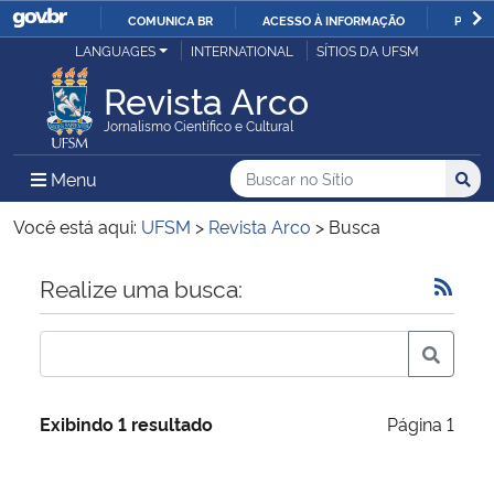
COMUNICA BR
ACESSO À INFORMAÇÃO
PARTI
Casa Civil
LANGUAGES
INTERNATIONAL
SÍTIOS DA UFSM
IR
PARA
Revista Arco
Ministério da Justiça e Segurança Pública
O
Jornalismo Científico e Cultural
CONTEÚDO
Ministério da Defesa
Buscar no no Sítio
Busca
Busca:
Menu Principal do Sítio
Menu
Busc
Ministério das Relações Exteriores
Você está aqui:
UFSM
>
Revista Arco
>
Busca
Ministério da Economia
Início do conteúdo
Realize uma busca:
Ministério da Infraestrutura
Ministério da Agricultura, Pecuária e Abastecimento
Exibindo 1 resultado
Página 1
Ministério da Educação