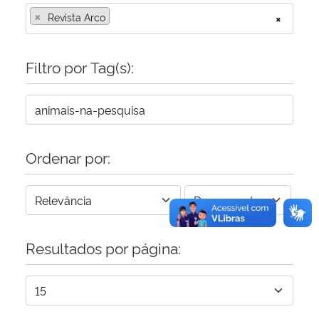
×
Revista Arco
×
Secretaria-Geral
Filtro por Tag(s):
Secretaria de Governo
Gabinete de Segurança Institucional
Advocacia-Geral da União
Ordenar por:
Banco Central do Brasil
Planalto
Resultados por página: