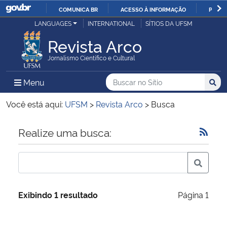
COMUNICA BR
ACESSO À INFORMAÇÃO
PARTI
Casa Civil
LANGUAGES
INTERNATIONAL
SÍTIOS DA UFSM
IR
PARA
Revista Arco
Ministério da Justiça e Segurança Pública
O
Jornalismo Científico e Cultural
CONTEÚDO
Ministério da Defesa
Buscar no no Sítio
Busca
Busca:
Menu Principal do Sítio
Menu
Busc
Ministério das Relações Exteriores
Você está aqui:
UFSM
>
Revista Arco
>
Busca
Ministério da Economia
Início do conteúdo
Realize uma busca:
Ministério da Infraestrutura
Ministério da Agricultura, Pecuária e Abastecimento
Exibindo 1 resultado
Página 1
Ministério da Educação