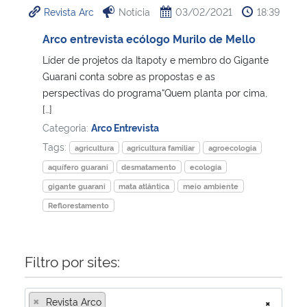
Revista Arc
Notícia
03/02/2021
18:39
Ministério da Cidadania
Arco entrevista ecólogo Murilo de Mello
Ministério da Saúde
Líder de projetos da Itapoty e membro do Gigante
Guarani conta sobre as propostas e as
Ministério de Minas e Energia
perspectivas do programa“Quem planta por cima,
[…]
Ministério da Ciência, Tecnologia, Inovações e Comunicações
Categoria:
Arco Entrevista
Tags:
agricultura
agricultura familiar
agroecologia
Ministério do Meio Ambiente
aquífero guarani
desmatamento
ecologia
gigante guarani
mata atlântica
meio ambiente
Ministério do Turismo
Reflorestamento
Ministério do Desenvolvimento Regional
Filtro por sites:
Controladoria-Geral da União
×
Revista Arco
×
Ministério da Mulher, da Família e dos Direitos Humanos