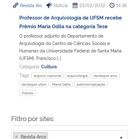
Revista Arc
Notícia
23/02/2022
14:36
Ministério da Cidadania
Professor de Arquivologia da UFSM recebe
Ministério da Saúde
Prêmio Maria Odila na categoria Tese
O professor adjunto do Departamento de
Ministério de Minas e Energia
Arquivologia do Centro de Ciências Sociais e
Humanas da Universidade Federal de Santa Maria
Ministério da Ciência, Tecnologia, Inovações e Comunicações
(UFSM), Francisco […]
Categoria:
Cultura
Ministério do Meio Ambiente
Tags:
arquivo nacional
arquivologia
destaque arco
destaque ufsm
Maria Odila
patrimonialização
Ministério do Turismo
Prêmio
Ministério do Desenvolvimento Regional
Filtro por sites:
Controladoria-Geral da União
×
Revista Arco
×
Ministério da Mulher, da Família e dos Direitos Humanos