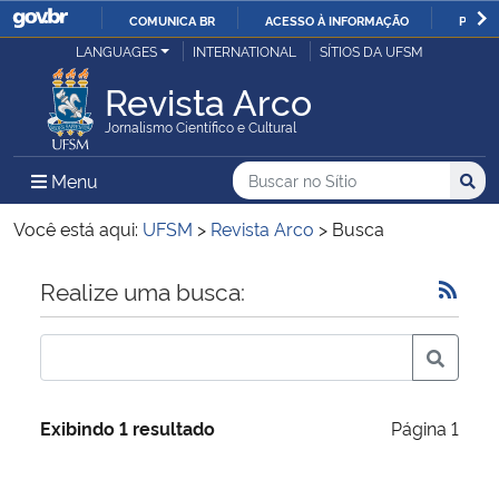
COMUNICA BR
ACESSO À INFORMAÇÃO
PARTI
Casa Civil
LANGUAGES
INTERNATIONAL
SÍTIOS DA UFSM
IR
PARA
Revista Arco
Ministério da Justiça e Segurança Pública
O
Jornalismo Científico e Cultural
CONTEÚDO
Ministério da Defesa
Buscar no no Sítio
Busca
Busca:
Menu Principal do Sítio
Menu
Busc
Ministério das Relações Exteriores
Você está aqui:
UFSM
>
Revista Arco
>
Busca
Ministério da Economia
Início do conteúdo
Realize uma busca:
Ministério da Infraestrutura
Ministério da Agricultura, Pecuária e Abastecimento
Exibindo 1 resultado
Página 1
Ministério da Educação