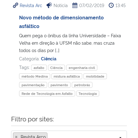
Revista Arc
Notícia
07/02/2019
13:45
Ministério da Cidadania
Novo método de dimensionamento
Ministério da Saúde
asfáltico
Quem pega o ônibus da linha Universidade – Faixa
Ministério de Minas e Energia
Velha em direção à UFSM não sabe, mas cruza
todos os dias por […]
Ministério da Ciência, Tecnologia, Inovações e Comunicações
Categoria:
Ciência
Tags:
asfalto
Ciência
engenharia civil
Ministério do Meio Ambiente
método Medina
mistura asfáltica
mobilidade
pavimentação
pavimento
petrobrás
Ministério do Turismo
Rede de Tecnologia em Asfalto
Tecnologia
Ministério do Desenvolvimento Regional
Filtro por sites:
Controladoria-Geral da União
×
Ministério da Mulher, da Família e dos Direitos Humanos
Revista Arco
×