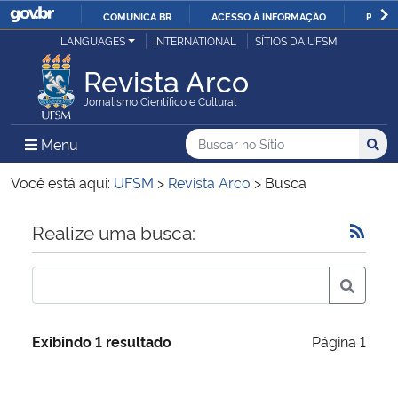
COMUNICA BR
ACESSO À INFORMAÇÃO
PARTI
Casa Civil
LANGUAGES
INTERNATIONAL
SÍTIOS DA UFSM
IR
PARA
Revista Arco
Ministério da Justiça e Segurança Pública
O
Jornalismo Científico e Cultural
CONTEÚDO
Ministério da Defesa
Buscar no no Sítio
Busca
Busca:
Menu Principal do Sítio
Menu
Busc
Ministério das Relações Exteriores
Você está aqui:
UFSM
>
Revista Arco
>
Busca
Ministério da Economia
Início do conteúdo
Realize uma busca:
Ministério da Infraestrutura
Ministério da Agricultura, Pecuária e Abastecimento
Exibindo 1 resultado
Página 1
Ministério da Educação