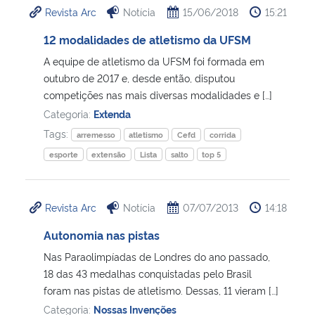
Revista Arc
Notícia
15/06/2018
15:21
Ministério da Cidadania
12 modalidades de atletismo da UFSM
Ministério da Saúde
A equipe de atletismo da UFSM foi formada em
outubro de 2017 e, desde então, disputou
Ministério de Minas e Energia
competições nas mais diversas modalidades e […]
Categoria:
Extenda
Ministério da Ciência, Tecnologia, Inovações e Comunicações
Tags:
arremesso
atletismo
Cefd
corrida
esporte
extensão
Lista
salto
top 5
Ministério do Meio Ambiente
Ministério do Turismo
Revista Arc
Notícia
07/07/2013
14:18
Autonomia nas pistas
Ministério do Desenvolvimento Regional
Nas Paraolimpíadas de Londres do ano passado,
18 das 43 medalhas conquistadas pelo Brasil
Controladoria-Geral da União
foram nas pistas de atletismo. Dessas, 11 vieram […]
Categoria:
Nossas Invenções
Ministério da Mulher, da Família e dos Direitos Humanos