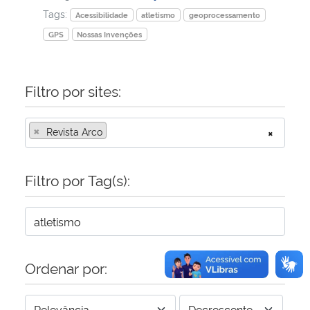
Tags:
Acessibilidade
atletismo
geoprocessamento
Secretaria-Geral
GPS
Nossas Invenções
Secretaria de Governo
Filtro por sites:
Gabinete de Segurança Institucional
×
Revista Arco
×
Advocacia-Geral da União
Filtro por Tag(s):
Banco Central do Brasil
Planalto
Ordenar por: