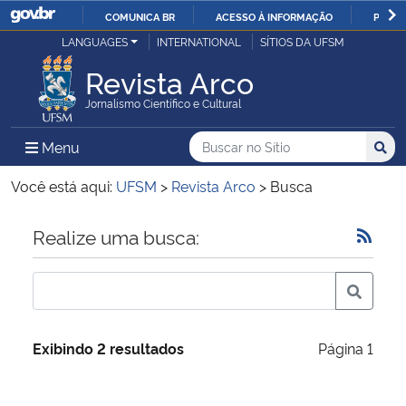
COMUNICA BR
ACESSO À INFORMAÇÃO
PARTI
Casa Civil
LANGUAGES
INTERNATIONAL
SÍTIOS DA UFSM
IR
PARA
Revista Arco
Ministério da Justiça e Segurança Pública
O
Jornalismo Científico e Cultural
CONTEÚDO
Ministério da Defesa
Buscar no no Sítio
Busca
Busca:
Menu Principal do Sítio
Menu
Busc
Ministério das Relações Exteriores
Você está aqui:
UFSM
>
Revista Arco
>
Busca
Ministério da Economia
Início do conteúdo
Realize uma busca:
Ministério da Infraestrutura
Ministério da Agricultura, Pecuária e Abastecimento
Exibindo 2 resultados
Página 1
Ministério da Educação