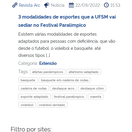
Revista Arc
Notícia
22/09/2022
15:53
Ministério da Cidadania
3 modalidades de esportes que a UFSM vai
Ministério da Saúde
sediar no Festival Paralímpico
Existem várias modalidades de esportes
Ministério de Minas e Energia
adaptados para pessoas com deficiência, que vão
desde o futebol, o voleibol e basquete, até
Ministério da Ciência, Tecnologia, Inovações e Comunicações
diversos tipos […]
Categoria:
Extensão
Ministério do Meio Ambiente
Tags:
atletas paralímpicos
atletismo adaptado
basquete
basquete em cadeira de rodas
Ministério do Turismo
cadeira de rodas
destaque arco
destaque ufsm
esporte adaptado
festival paralímpico
naeefa
Ministério do Desenvolvimento Regional
voleibol
voleibol sentado
Controladoria-Geral da União
Filtro por sites:
Ministério da Mulher, da Família e dos Direitos Humanos