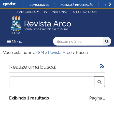
COMUNICA BR
ACESSO À INFORMAÇÃO
PARTI
Casa Civil
LANGUAGES
INTERNATIONAL
SÍTIOS DA UFSM
IR
PARA
Revista Arco
Ministério da Justiça e Segurança Pública
O
Jornalismo Científico e Cultural
CONTEÚDO
Ministério da Defesa
Buscar no no Sítio
Busca
Busca:
Menu Principal do Sítio
Menu
Busc
Ministério das Relações Exteriores
Você está aqui:
UFSM
>
Revista Arco
>
Busca
Ministério da Economia
Início do conteúdo
Realize uma busca:
Ministério da Infraestrutura
Ministério da Agricultura, Pecuária e Abastecimento
Exibindo 1 resultado
Página 1
Ministério da Educação