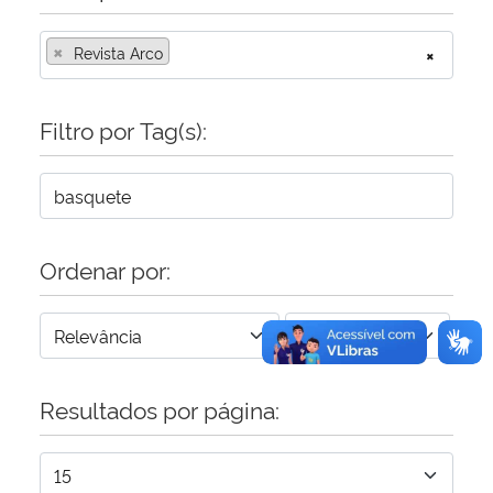
×
Secretaria-Geral
Revista Arco
×
Secretaria de Governo
Filtro por Tag(s):
Gabinete de Segurança Institucional
Advocacia-Geral da União
Ordenar por:
Banco Central do Brasil
Planalto
Resultados por página: