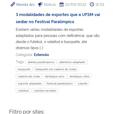
Revista Arc
Notícia
22/09/2022
15:53
Ministério da Cidadania
3 modalidades de esportes que a UFSM vai
Ministério da Saúde
sediar no Festival Paralímpico
Existem várias modalidades de esportes
Ministério de Minas e Energia
adaptados para pessoas com deficiência, que vão
desde o futebol, o voleibol e basquete, até
Ministério da Ciência, Tecnologia, Inovações e Comunicações
diversos tipos […]
Categoria:
Extensão
Ministério do Meio Ambiente
Tags:
atletas paralímpicos
atletismo adaptado
basquete
basquete em cadeira de rodas
Ministério do Turismo
cadeira de rodas
destaque arco
destaque ufsm
esporte adaptado
festival paralímpico
naeefa
Ministério do Desenvolvimento Regional
voleibol
voleibol sentado
Controladoria-Geral da União
Filtro por sites:
Ministério da Mulher, da Família e dos Direitos Humanos