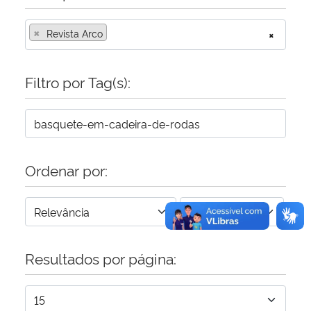
×
Secretaria-Geral
Revista Arco
×
Secretaria de Governo
Filtro por Tag(s):
Gabinete de Segurança Institucional
Advocacia-Geral da União
Ordenar por:
Banco Central do Brasil
Planalto
Resultados por página: