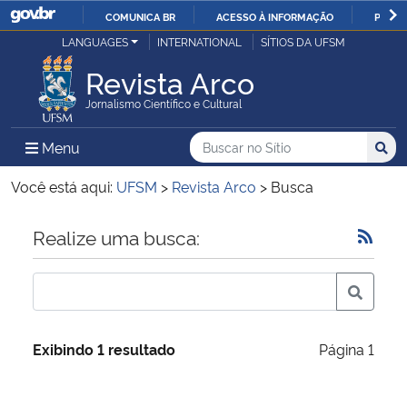
COMUNICA BR
ACESSO À INFORMAÇÃO
PARTI
Casa Civil
LANGUAGES
INTERNATIONAL
SÍTIOS DA UFSM
IR
PARA
Revista Arco
Ministério da Justiça e Segurança Pública
O
Jornalismo Científico e Cultural
CONTEÚDO
Ministério da Defesa
Buscar no no Sítio
Busca
Busca:
Menu Principal do Sítio
Menu
Busc
Ministério das Relações Exteriores
Você está aqui:
UFSM
>
Revista Arco
>
Busca
Ministério da Economia
Início do conteúdo
Realize uma busca:
Ministério da Infraestrutura
Ministério da Agricultura, Pecuária e Abastecimento
Exibindo 1 resultado
Página 1
Ministério da Educação