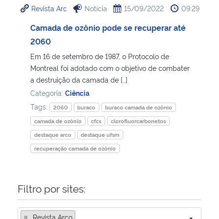
Revista Arc
Notícia
15/09/2022
09:29
Ministério da Cidadania
Camada de ozônio pode se recuperar até
Ministério da Saúde
2060
Em 16 de setembro de 1987, o Protocolo de
Ministério de Minas e Energia
Montreal foi adotado com o objetivo de combater
a destruição da camada de […]
Ministério da Ciência, Tecnologia, Inovações e Comunicações
Categoria:
Ciência
Tags:
2060
buraco
buraco camada de ozônio
Ministério do Meio Ambiente
camada de ozônio
cfcs
clorofluorcarbonetos
destaque arco
destaque ufsm
Ministério do Turismo
recuperação camada de ozônio
Ministério do Desenvolvimento Regional
Filtro por sites:
Controladoria-Geral da União
×
Ministério da Mulher, da Família e dos Direitos Humanos
Revista Arco
×