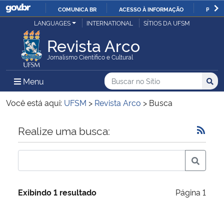
COMUNICA BR
ACESSO À INFORMAÇÃO
PARTI
Casa Civil
LANGUAGES
INTERNATIONAL
SÍTIOS DA UFSM
IR
PARA
Revista Arco
Ministério da Justiça e Segurança Pública
O
Jornalismo Científico e Cultural
CONTEÚDO
Ministério da Defesa
Buscar no no Sítio
Busca
Busca:
Menu Principal do Sítio
Menu
Busc
Ministério das Relações Exteriores
Você está aqui:
UFSM
>
Revista Arco
>
Busca
Ministério da Economia
Início do conteúdo
Realize uma busca:
Ministério da Infraestrutura
Ministério da Agricultura, Pecuária e Abastecimento
Exibindo 1 resultado
Página 1
Ministério da Educação