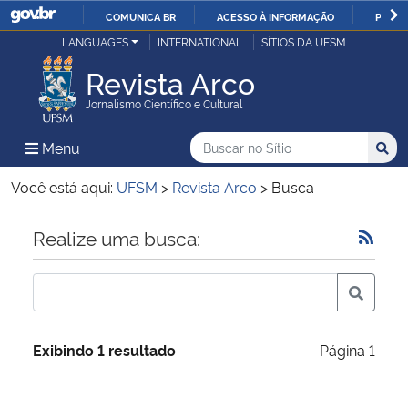
COMUNICA BR
ACESSO À INFORMAÇÃO
PARTI
Casa Civil
LANGUAGES
INTERNATIONAL
SÍTIOS DA UFSM
IR
PARA
Revista Arco
Ministério da Justiça e Segurança Pública
O
Jornalismo Científico e Cultural
CONTEÚDO
Ministério da Defesa
Buscar no no Sítio
Busca
Busca:
Menu Principal do Sítio
Menu
Busc
Ministério das Relações Exteriores
Você está aqui:
UFSM
>
Revista Arco
>
Busca
Ministério da Economia
Início do conteúdo
Realize uma busca:
Ministério da Infraestrutura
Ministério da Agricultura, Pecuária e Abastecimento
Exibindo 1 resultado
Página 1
Ministério da Educação