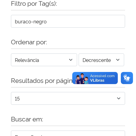
Filtro por Tag(s):
Secretaria-Geral
Secretaria de Governo
Ordenar por:
Gabinete de Segurança Institucional
Advocacia-Geral da União
Resultados por página:
Banco Central do Brasil
Planalto
Buscar em: