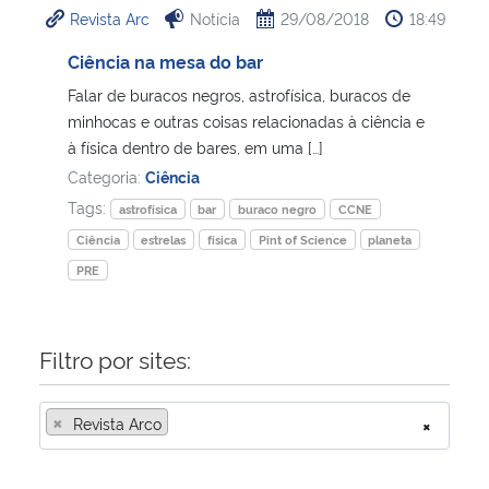
Revista Arc
Notícia
29/08/2018
18:49
Ministério da Cidadania
Ciência na mesa do bar
Ministério da Saúde
Falar de buracos negros, astrofísica, buracos de
minhocas e outras coisas relacionadas à ciência e
Ministério de Minas e Energia
à física dentro de bares, em uma […]
Categoria:
Ciência
Ministério da Ciência, Tecnologia, Inovações e Comunicações
Tags:
astrofísica
bar
buraco negro
CCNE
Ciência
estrelas
física
Pint of Science
planeta
Ministério do Meio Ambiente
PRE
Ministério do Turismo
Filtro por sites:
Ministério do Desenvolvimento Regional
×
Revista Arco
×
Controladoria-Geral da União
Ministério da Mulher, da Família e dos Direitos Humanos