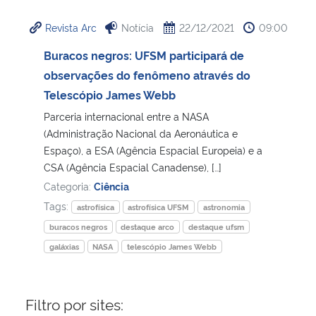
Revista Arc
Notícia
22/12/2021
09:00
Secretaria-Geral
Buracos negros: UFSM participará de
Secretaria de Governo
observações do fenômeno através do
Telescópio James Webb
Gabinete de Segurança Institucional
Parceria internacional entre a NASA
(Administração Nacional da Aeronáutica e
Advocacia-Geral da União
Espaço), a ESA (Agência Espacial Europeia) e a
CSA (Agência Espacial Canadense), […]
Banco Central do Brasil
Categoria:
Ciência
Tags:
astrofísica
astrofísica UFSM
astronomia
Planalto
buracos negros
destaque arco
destaque ufsm
galáxias
NASA
telescópio James Webb
Filtro por sites: