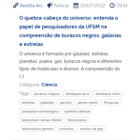
Revista Arc
Notícia
13/07/2022
09:14
Ministério da Cidadania
O quebra-cabeça do universo: entenda o
Ministério da Saúde
papel de pesquisadores da UFSM na
compreensão de buracos negros, galáxias
Ministério de Minas e Energia
e estrelas
O universo é formado por galáxias, estrelas,
Ministério da Ciência, Tecnologia, Inovações e Comunicações
planetas, poeira, gás, buracos negros e diferentes
tipos de moléculas e átomos. A compreensão do
Ministério do Meio Ambiente
[…]
Categoria:
Ciência
Ministério do Turismo
Tags:
buracos negros
destaque arco
destaque ufsm
estrelas
galáxias
gemini
james webb
Pesquisa
Ministério do Desenvolvimento Regional
pesquisa cosmológica
quebra-cabeça
telescópio James Webb
telescópios
Controladoria-Geral da União
telescópios gemini
universo
ventos de gás
Ministério da Mulher, da Família e dos Direitos Humanos