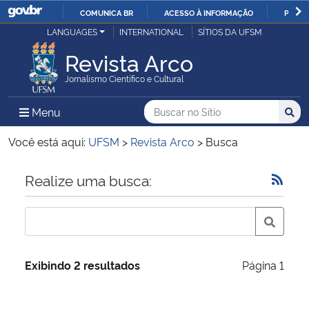
COMUNICA BR
ACESSO À INFORMAÇÃO
PARTI
Casa Civil
LANGUAGES
INTERNATIONAL
SÍTIOS DA UFSM
IR
PARA
Revista Arco
Ministério da Justiça e Segurança Pública
O
Jornalismo Científico e Cultural
CONTEÚDO
Ministério da Defesa
Buscar no no Sítio
Busca
Busca:
Menu Principal do Sítio
Menu
Busc
Ministério das Relações Exteriores
Você está aqui:
UFSM
>
Revista Arco
>
Busca
Ministério da Economia
Início do conteúdo
Realize uma busca:
Ministério da Infraestrutura
Ministério da Agricultura, Pecuária e Abastecimento
Exibindo 2 resultados
Página 1
Ministério da Educação