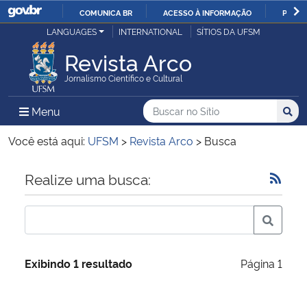
COMUNICA BR
ACESSO À INFORMAÇÃO
PARTI
Casa Civil
LANGUAGES
INTERNATIONAL
SÍTIOS DA UFSM
IR
PARA
Revista Arco
Ministério da Justiça e Segurança Pública
O
Jornalismo Científico e Cultural
CONTEÚDO
Ministério da Defesa
Buscar no no Sítio
Busca
Busca:
Menu Principal do Sítio
Menu
Busc
Ministério das Relações Exteriores
Você está aqui:
UFSM
>
Revista Arco
>
Busca
Ministério da Economia
Início do conteúdo
Realize uma busca:
Ministério da Infraestrutura
Ministério da Agricultura, Pecuária e Abastecimento
Exibindo 1 resultado
Página 1
Ministério da Educação