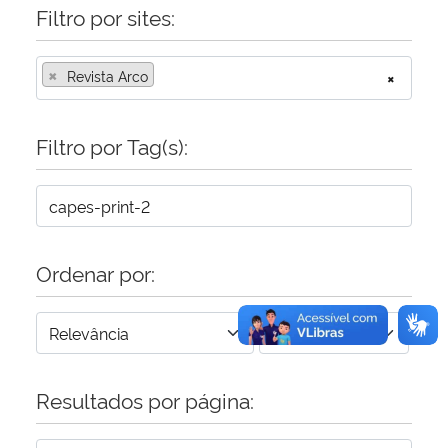
Filtro por sites:
Secretaria-Geral
×
Revista Arco
×
Secretaria de Governo
Filtro por Tag(s):
Gabinete de Segurança Institucional
Advocacia-Geral da União
Banco Central do Brasil
Ordenar por:
Planalto
Resultados por página: