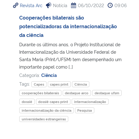
Revista Arc
Notícia
06/10/2022
09:06
Ministério da Cidadania
Cooperações bilaterais são
Ministério da Saúde
potencializadoras da internacionalização
da ciência
Ministério de Minas e Energia
Durante os últimos anos, o Projeto Institucional de
Internacionalização da Universidade Federal de
Ministério da Ciência, Tecnologia, Inovações e Comunicações
Santa Maria (PrInt/UFSM) tem desempenhado um
importante papel como […]
Ministério do Meio Ambiente
Categoria:
Ciência
Tags:
Capes
capes print
Ciência
Ministério do Turismo
cooperações bilaterais
destaque arco
destaque ufsm
dossiê
dossiê capes print
internacionalização
Ministério do Desenvolvimento Regional
internacionalização da ciência
Pesquisa
universidades estrangeiras
Controladoria-Geral da União
Ministério da Mulher, da Família e dos Direitos Humanos