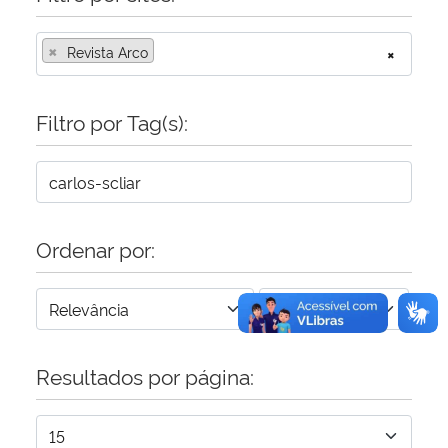
×
Secretaria-Geral
Revista Arco
×
Secretaria de Governo
Filtro por Tag(s):
Gabinete de Segurança Institucional
Advocacia-Geral da União
Ordenar por:
Banco Central do Brasil
Planalto
Resultados por página: