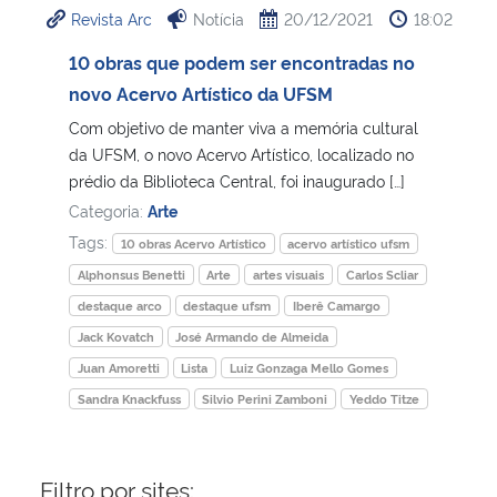
Revista Arc
Notícia
20/12/2021
18:02
Ministério da Cidadania
10 obras que podem ser encontradas no
Ministério da Saúde
novo Acervo Artístico da UFSM
Com objetivo de manter viva a memória cultural
Ministério de Minas e Energia
da UFSM, o novo Acervo Artístico, localizado no
prédio da Biblioteca Central, foi inaugurado […]
Ministério da Ciência, Tecnologia, Inovações e Comunicações
Categoria:
Arte
Tags:
10 obras Acervo Artístico
acervo artístico ufsm
Ministério do Meio Ambiente
Alphonsus Benetti
Arte
artes visuais
Carlos Scliar
destaque arco
destaque ufsm
Iberê Camargo
Ministério do Turismo
Jack Kovatch
José Armando de Almeida
Juan Amoretti
Lista
Luiz Gonzaga Mello Gomes
Ministério do Desenvolvimento Regional
Sandra Knackfuss
Silvio Perini Zamboni
Yeddo Titze
Controladoria-Geral da União
Filtro por sites:
Ministério da Mulher, da Família e dos Direitos Humanos