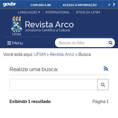
COMUNICA BR
ACESSO À INFORMAÇÃO
PARTI
Casa Civil
LANGUAGES
INTERNATIONAL
SÍTIOS DA UFSM
IR
PARA
Revista Arco
Ministério da Justiça e Segurança Pública
O
Jornalismo Científico e Cultural
CONTEÚDO
Ministério da Defesa
Buscar no no Sítio
Busca
Busca:
Menu Principal do Sítio
Menu
Busc
Ministério das Relações Exteriores
Você está aqui:
UFSM
>
Revista Arco
>
Busca
Ministério da Economia
Início do conteúdo
Realize uma busca:
Ministério da Infraestrutura
Ministério da Agricultura, Pecuária e Abastecimento
Exibindo 1 resultado
Página 1
Ministério da Educação