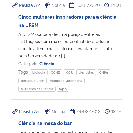
Revista Arc
Notícia
15/01/2020
14:50
Ministério da Cidadania
Cinco mulheres inspiradoras para a ciência
Ministério da Saúde
na UFSM
A UFSM ocupa a décima posição entre as
Ministério de Minas e Energia
instituições com maior percentual de produção
científica feminina, conforme levantamento feito
Ministério da Ciência, Tecnologia, Inovações e Comunicações
pela Universidade de […]
Categoria:
Ciência
Ministério do Meio Ambiente
Tags:
biologia
CCNE
CCR
cientistas
CNPq
destaque ufsm
Medicina Veterinária
Ministério do Turismo
Mulheres na Ciência
top 5
Ministério do Desenvolvimento Regional
Revista Arc
Notícia
29/08/2018
18:49
Controladoria-Geral da União
Ciência na mesa do bar
Ministério da Mulher, da Família e dos Direitos Humanos
Falar de buracos negros, astrofísica, buracos de