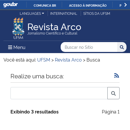
COMUNICA BR
ACESSO À INFORMAÇÃO
PARTI
Casa Civil
LANGUAGES
INTERNATIONAL
SÍTIOS DA UFSM
IR
PARA
Revista Arco
Ministério da Justiça e Segurança Pública
O
Jornalismo Científico e Cultural
CONTEÚDO
Ministério da Defesa
Buscar no no Sítio
Busca
Busca:
Menu Principal do Sítio
Menu
Busc
Ministério das Relações Exteriores
Você está aqui:
UFSM
>
Revista Arco
>
Busca
Ministério da Economia
Início do conteúdo
Realize uma busca:
Ministério da Infraestrutura
Ministério da Agricultura, Pecuária e Abastecimento
Exibindo 3 resultados
Página 1
Ministério da Educação