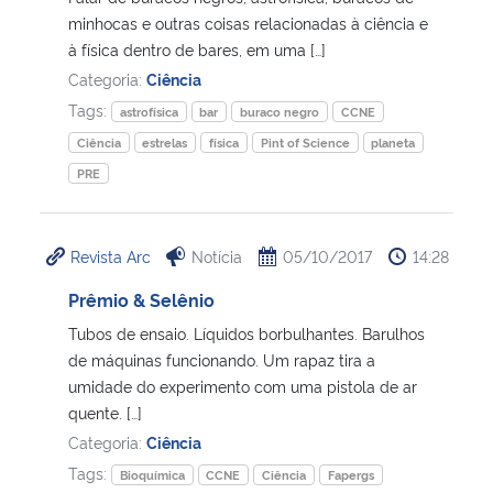
minhocas e outras coisas relacionadas à ciência e
à física dentro de bares, em uma […]
Secretaria-Geral
Categoria:
Ciência
Tags:
Secretaria de Governo
astrofísica
bar
buraco negro
CCNE
Ciência
estrelas
física
Pint of Science
planeta
Gabinete de Segurança Institucional
PRE
Advocacia-Geral da União
Revista Arc
Notícia
05/10/2017
14:28
Banco Central do Brasil
Prêmio & Selênio
Tubos de ensaio. Líquidos borbulhantes. Barulhos
Planalto
de máquinas funcionando. Um rapaz tira a
umidade do experimento com uma pistola de ar
quente. […]
Categoria:
Ciência
Tags:
Bioquímica
CCNE
Ciência
Fapergs