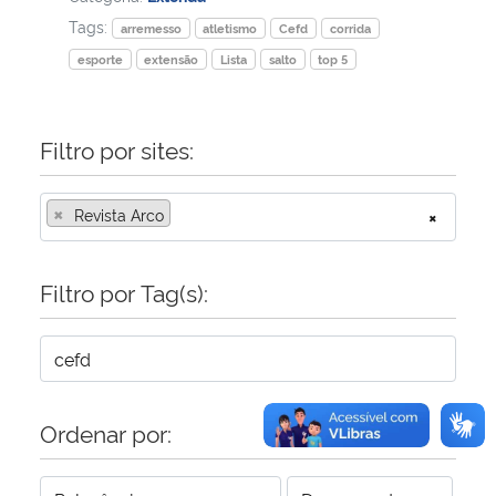
Tags:
arremesso
atletismo
Cefd
corrida
Secretaria-Geral
esporte
extensão
Lista
salto
top 5
Secretaria de Governo
Filtro por sites:
Gabinete de Segurança Institucional
×
Revista Arco
×
Advocacia-Geral da União
Filtro por Tag(s):
Banco Central do Brasil
Planalto
Ordenar por: