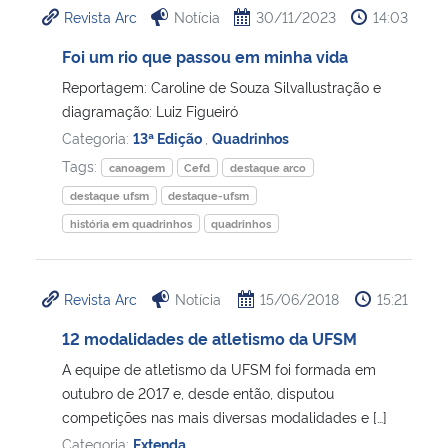
Revista Arc
Notícia
30/11/2023
14:03
Ministério da Cidadania
Foi um rio que passou em minha vida
Ministério da Saúde
Reportagem: Caroline de Souza SilvaIlustração e
diagramação: Luiz Figueiró
Ministério de Minas e Energia
Categoria:
13ª Edição
,
Quadrinhos
Tags:
canoagem
Cefd
destaque arco
Ministério da Ciência, Tecnologia, Inovações e Comunicações
destaque ufsm
destaque-ufsm
história em quadrinhos
quadrinhos
Ministério do Meio Ambiente
Ministério do Turismo
Revista Arc
Notícia
15/06/2018
15:21
Ministério do Desenvolvimento Regional
12 modalidades de atletismo da UFSM
A equipe de atletismo da UFSM foi formada em
Controladoria-Geral da União
outubro de 2017 e, desde então, disputou
competições nas mais diversas modalidades e […]
Ministério da Mulher, da Família e dos Direitos Humanos
Categoria:
Extenda