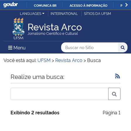
COMUNICA BR
ACESSO À INFORMAÇÃO
PARTI
Casa Civil
LANGUAGES
INTERNATIONAL
SÍTIOS DA UFSM
IR
PARA
Revista Arco
Ministério da Justiça e Segurança Pública
O
Jornalismo Científico e Cultural
CONTEÚDO
Ministério da Defesa
Buscar no no Sítio
Busca
Busca:
Menu Principal do Sítio
Menu
Busc
Ministério das Relações Exteriores
Você está aqui:
UFSM
>
Revista Arco
>
Busca
Ministério da Economia
Início do conteúdo
Realize uma busca:
Ministério da Infraestrutura
Ministério da Agricultura, Pecuária e Abastecimento
Exibindo 2 resultados
Página 1
Ministério da Educação