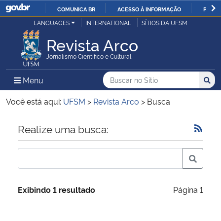
COMUNICA BR
ACESSO À INFORMAÇÃO
PARTI
Casa Civil
LANGUAGES
INTERNATIONAL
SÍTIOS DA UFSM
IR
PARA
Revista Arco
Ministério da Justiça e Segurança Pública
O
Jornalismo Científico e Cultural
CONTEÚDO
Ministério da Defesa
Buscar no no Sítio
Busca
Busca:
Menu Principal do Sítio
Menu
Busc
Ministério das Relações Exteriores
Você está aqui:
UFSM
>
Revista Arco
>
Busca
Ministério da Economia
Início do conteúdo
Realize uma busca:
Ministério da Infraestrutura
Ministério da Agricultura, Pecuária e Abastecimento
Exibindo 1 resultado
Página 1
Ministério da Educação