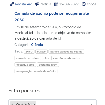
Revista Arc
Notícia
15/09/2022
09:29
Ministério da Cidadania
Camada de ozônio pode se recuperar até
Ministério da Saúde
2060
Em 16 de setembro de 1987, o Protocolo de
Ministério de Minas e Energia
Montreal foi adotado com o objetivo de combater
a destruição da camada de […]
Ministério da Ciência, Tecnologia, Inovações e Comunicações
Categoria:
Ciência
Tags:
2060
buraco
buraco camada de ozônio
Ministério do Meio Ambiente
camada de ozônio
cfcs
clorofluorcarbonetos
destaque arco
destaque ufsm
Ministério do Turismo
recuperação camada de ozônio
Ministério do Desenvolvimento Regional
Filtro por sites:
Controladoria-Geral da União
×
Ministério da Mulher, da Família e dos Direitos Humanos
Revista Arco
×