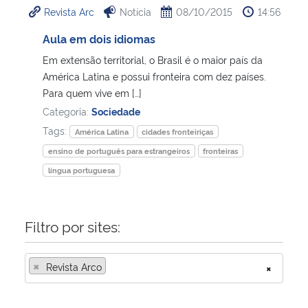
Revista Arc
Notícia
08/10/2015
14:56
Ministério da Cidadania
Aula em dois idiomas
Ministério da Saúde
Em extensão territorial, o Brasil é o maior país da
América Latina e possui fronteira com dez países.
Ministério de Minas e Energia
Para quem vive em […]
Categoria:
Sociedade
Ministério da Ciência, Tecnologia, Inovações e Comunicações
Tags:
América Latina
cidades fronteiriças
ensino de português para estrangeiros
fronteiras
Ministério do Meio Ambiente
língua portuguesa
Ministério do Turismo
Filtro por sites:
Ministério do Desenvolvimento Regional
×
Revista Arco
×
Controladoria-Geral da União
Ministério da Mulher, da Família e dos Direitos Humanos