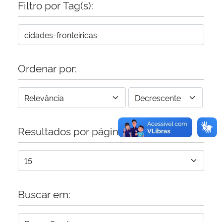
Filtro por Tag(s):
Secretaria-Geral
Secretaria de Governo
Ordenar por:
Gabinete de Segurança Institucional
Advocacia-Geral da União
Resultados por página:
Banco Central do Brasil
Planalto
Buscar em: