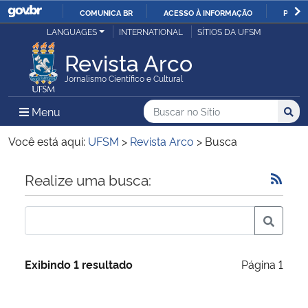
COMUNICA BR
ACESSO À INFORMAÇÃO
PARTI
Casa Civil
LANGUAGES
INTERNATIONAL
SÍTIOS DA UFSM
IR
PARA
Revista Arco
Ministério da Justiça e Segurança Pública
O
Jornalismo Científico e Cultural
CONTEÚDO
Ministério da Defesa
Buscar no no Sítio
Busca
Busca:
Menu Principal do Sítio
Menu
Busc
Ministério das Relações Exteriores
Você está aqui:
UFSM
>
Revista Arco
>
Busca
Ministério da Economia
Início do conteúdo
Realize uma busca:
Ministério da Infraestrutura
Ministério da Agricultura, Pecuária e Abastecimento
Exibindo 1 resultado
Página 1
Ministério da Educação