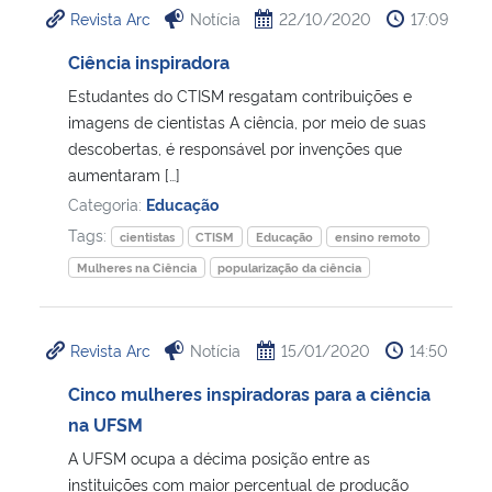
Revista Arc
Notícia
22/10/2020
17:09
Ministério da Cidadania
Ciência inspiradora
Ministério da Saúde
Estudantes do CTISM resgatam contribuições e
imagens de cientistas A ciência, por meio de suas
Ministério de Minas e Energia
descobertas, é responsável por invenções que
aumentaram […]
Ministério da Ciência, Tecnologia, Inovações e Comunicações
Categoria:
Educação
Tags:
cientistas
CTISM
Educação
ensino remoto
Ministério do Meio Ambiente
Mulheres na Ciência
popularização da ciência
Ministério do Turismo
Revista Arc
Notícia
15/01/2020
14:50
Ministério do Desenvolvimento Regional
Cinco mulheres inspiradoras para a ciência
na UFSM
Controladoria-Geral da União
A UFSM ocupa a décima posição entre as
instituições com maior percentual de produção
Ministério da Mulher, da Família e dos Direitos Humanos