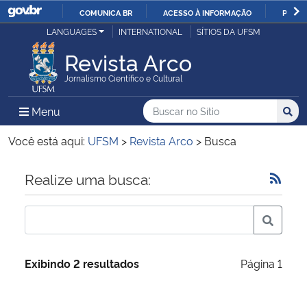
COMUNICA BR
ACESSO À INFORMAÇÃO
PARTI
Casa Civil
LANGUAGES
INTERNATIONAL
SÍTIOS DA UFSM
IR
PARA
Revista Arco
Ministério da Justiça e Segurança Pública
O
Jornalismo Científico e Cultural
CONTEÚDO
Ministério da Defesa
Buscar no no Sítio
Busca
Busca:
Menu Principal do Sítio
Menu
Busc
Ministério das Relações Exteriores
Você está aqui:
UFSM
>
Revista Arco
>
Busca
Ministério da Economia
Início do conteúdo
Realize uma busca:
Ministério da Infraestrutura
Ministério da Agricultura, Pecuária e Abastecimento
Exibindo 2 resultados
Página 1
Ministério da Educação