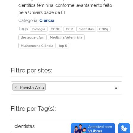
científica feminina, conforme levantamento feito
pela Universidade de […]
Secretaria-Geral
Categoria:
Ciência
Tags:
biologia
CCNE
CCR
cientistas
CNPq
Secretaria de Governo
destaque ufsm
Medicina Veterinária
Gabinete de Segurança Institucional
Mulheres na Ciência
top 5
Advocacia-Geral da União
Filtro por sites:
Banco Central do Brasil
×
Revista Arco
×
Planalto
Filtro por Tag(s):