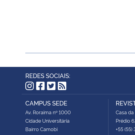
REDES SOCIAIS:
Instagram
Facebook
Twitter
RSS
CAMPUS SEDE
REVIS
Av. Roraima nº 1000
Casa da
Cidade Universitária
Prédio 6
Bairro Camobi
+55 (55)