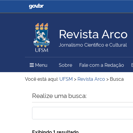
Casa Civil
Ministério da Justiça e
Segurança Pública
Revista Arco
Ministério da Agricultura,
Ministério da Educação
Jornalismo Científico e Cultural
Pecuária e Abastecimento
Menu Principal do Sítio
Menu
Sobre
Fale com a Redação
Ministério do Meio Ambiente
Ministério do Turismo
Você está aqui:
UFSM
>
Revista Arco
>
Busca
Início do conteúdo
Realize uma busca:
Secretaria de Governo
Gabinete de Segurança
Institucional
Exibindo 1 resultado