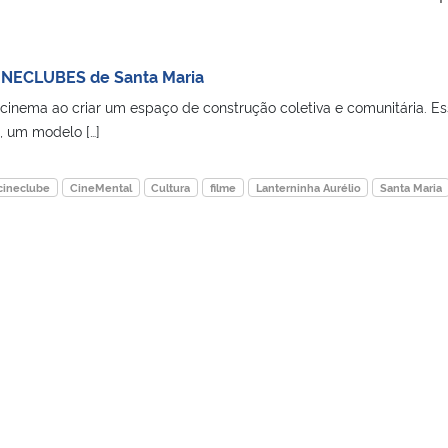
CINECLUBES de Santa Maria
cinema ao criar um espaço de construção coletiva e comunitária. Es
, um modelo […]
cineclube
CineMental
Cultura
filme
Lanterninha Aurélio
Santa Maria