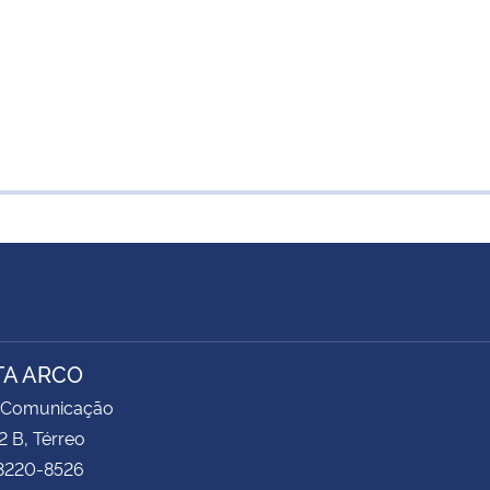
TA ARCO
 Comunicação
2 B, Térreo
 3220-8526