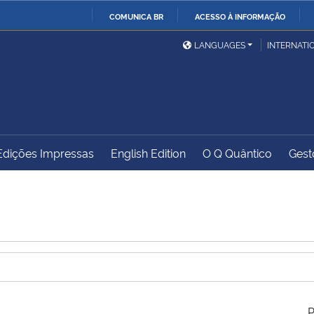
COMUNICA BR
ACESSO À INFORMAÇÃO
Ministério da Defesa
Ministério das Relações
Mini
IR
LANGUAGES
INTERNATI
Exteriores
PARA
O
Ministério da Cidadania
Ministério da Saúde
Mini
CONTEÚDO
Edições Impressas
English Edition
O Q Quântico
Gest
Ministério do
Controladoria-Geral da
Mini
Desenvolvimento Regional
União
Famí
Hum
Advocacia-Geral da União
Banco Central do Brasil
Plan
P