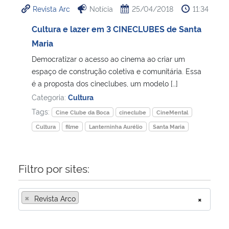
Revista Arc
Notícia
25/04/2018
11:34
Ministério da Cidadania
Cultura e lazer em 3 CINECLUBES de Santa
Ministério da Saúde
Maria
Democratizar o acesso ao cinema ao criar um
Ministério de Minas e Energia
espaço de construção coletiva e comunitária. Essa
é a proposta dos cineclubes, um modelo […]
Ministério da Ciência, Tecnologia, Inovações e Comunicações
Categoria:
Cultura
Tags:
Cine Clube da Boca
cineclube
CineMental
Ministério do Meio Ambiente
Cultura
filme
Lanterninha Aurélio
Santa Maria
Ministério do Turismo
Filtro por sites:
Ministério do Desenvolvimento Regional
×
Revista Arco
×
Controladoria-Geral da União
Ministério da Mulher, da Família e dos Direitos Humanos