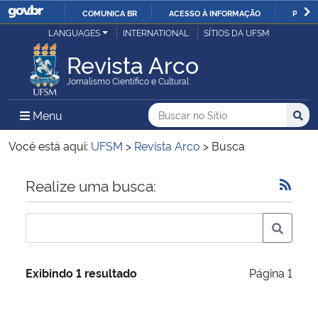
COMUNICA BR
ACESSO À INFORMAÇÃO
PARTI
Casa Civil
LANGUAGES
INTERNATIONAL
SÍTIOS DA UFSM
IR
PARA
Revista Arco
Ministério da Justiça e Segurança Pública
O
Jornalismo Científico e Cultural
CONTEÚDO
Ministério da Defesa
Buscar no no Sítio
Busca
Busca:
Menu Principal do Sítio
Menu
Busc
Ministério das Relações Exteriores
Você está aqui:
UFSM
>
Revista Arco
>
Busca
Ministério da Economia
Início do conteúdo
Realize uma busca:
Ministério da Infraestrutura
Ministério da Agricultura, Pecuária e Abastecimento
Exibindo 1 resultado
Página 1
Ministério da Educação