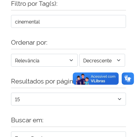
Filtro por Tag(s):
Secretaria-Geral
Secretaria de Governo
Ordenar por:
Gabinete de Segurança Institucional
Advocacia-Geral da União
Resultados por página:
Banco Central do Brasil
Planalto
Buscar em: