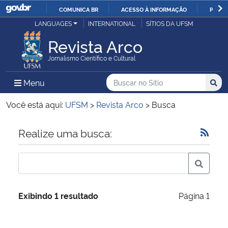
COMUNICA BR
ACESSO À INFORMAÇÃO
PARTI
Casa Civil
LANGUAGES
INTERNATIONAL
SÍTIOS DA UFSM
IR
PARA
Revista Arco
Ministério da Justiça e Segurança Pública
O
Jornalismo Científico e Cultural
CONTEÚDO
Ministério da Defesa
Buscar no no Sítio
Busca
Busca:
Menu Principal do Sítio
Menu
Busc
Ministério das Relações Exteriores
Você está aqui:
UFSM
>
Revista Arco
>
Busca
Ministério da Economia
Início do conteúdo
Realize uma busca:
Ministério da Infraestrutura
Ministério da Agricultura, Pecuária e Abastecimento
Exibindo 1 resultado
Página 1
Ministério da Educação