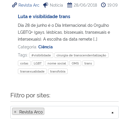
Revista Arc
Notícia
28/06/2018
19:09
Ministério da Cidadania
Luta e visibilidade trans
Ministério da Saúde
Dia 28 de junho é o Dia Internacional do Orgulho
LGBTQ+ (gays, lésbicas, bissexuais, transexuais e
Ministério de Minas e Energia
intersexuais). A escolha da data remete […]
Categoria:
Ciência
Ministério da Ciência, Tecnologia, Inovações e Comunicações
Tags:
#visibilidade
cirurgia de transcendentalização
cotas
LGBT
nome social
OMS
trans
Ministério do Meio Ambiente
transexualidade
transfobia
Ministério do Turismo
Filtro por sites:
Ministério do Desenvolvimento Regional
×
Revista Arco
×
Controladoria-Geral da União
Ministério da Mulher, da Família e dos Direitos Humanos