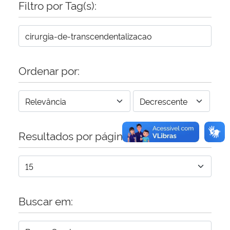
Filtro por Tag(s):
Secretaria-Geral
Secretaria de Governo
Ordenar por:
Gabinete de Segurança Institucional
Advocacia-Geral da União
Resultados por página:
Banco Central do Brasil
Planalto
Buscar em: