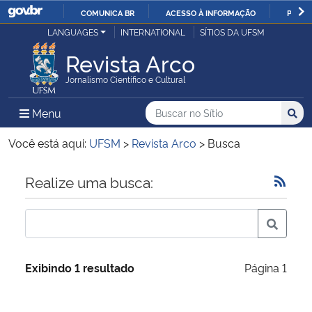
COMUNICA BR
ACESSO À INFORMAÇÃO
PARTI
Casa Civil
LANGUAGES
INTERNATIONAL
SÍTIOS DA UFSM
IR
PARA
Revista Arco
Ministério da Justiça e Segurança Pública
O
Jornalismo Científico e Cultural
CONTEÚDO
Ministério da Defesa
Buscar no no Sítio
Busca
Busca:
Menu Principal do Sítio
Menu
Busc
Ministério das Relações Exteriores
Você está aqui:
UFSM
>
Revista Arco
>
Busca
Ministério da Economia
Início do conteúdo
Realize uma busca:
Ministério da Infraestrutura
Ministério da Agricultura, Pecuária e Abastecimento
Exibindo 1 resultado
Página 1
Ministério da Educação