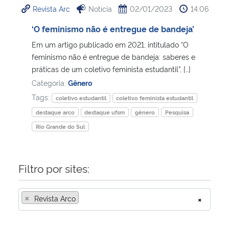
Revista Arc
Notícia
02/01/2023
14:06
Ministério da Cidadania
‘O feminismo não é entregue de bandeja’
Ministério da Saúde
Em um artigo publicado em 2021, intitulado “O
feminismo não é entregue de bandeja: saberes e
Ministério de Minas e Energia
práticas de um coletivo feminista estudantil”, […]
Categoria:
Gênero
Ministério da Ciência, Tecnologia, Inovações e Comunicações
Tags:
coletivo estudantil
coletivo feminista estudantil
destaque arco
destaque ufsm
gênero
Pesquisa
Ministério do Meio Ambiente
Rio Grande do Sul
Ministério do Turismo
Filtro por sites:
Ministério do Desenvolvimento Regional
×
Revista Arco
×
Controladoria-Geral da União
Ministério da Mulher, da Família e dos Direitos Humanos