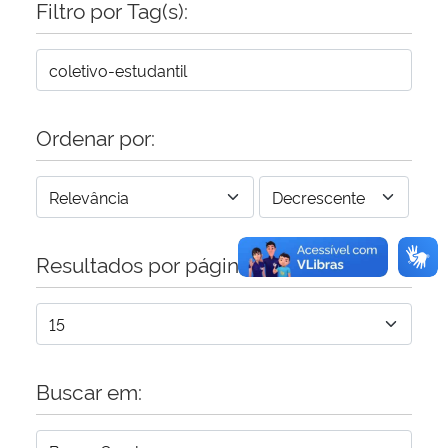
Filtro por Tag(s):
Secretaria-Geral
Secretaria de Governo
Ordenar por:
Gabinete de Segurança Institucional
Advocacia-Geral da União
Resultados por página:
Banco Central do Brasil
Planalto
Buscar em: