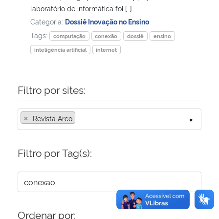
laboratório de informática foi […]
Categoria:
Dossiê Inovação no Ensino
Secretaria-Geral
Tags:
computação
conexão
dossiê
ensino
Secretaria de Governo
inteligência artificial
internet
Gabinete de Segurança Institucional
Filtro por sites:
Advocacia-Geral da União
×
Revista Arco
×
Banco Central do Brasil
Filtro por Tag(s):
Planalto
Ordenar por: