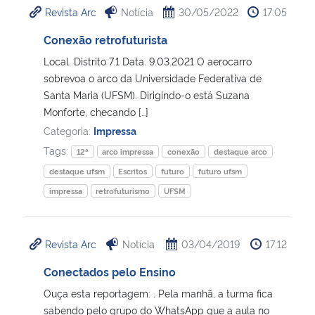
Revista Arc
Notícia
30/05/2022
17:05
Ministério da Cidadania
Conexão retrofuturista
Ministério da Saúde
Local. Distrito 7.1 Data. 9.03.2021 O aerocarro
sobrevoa o arco da Universidade Federativa de
Ministério de Minas e Energia
Santa Maria (UFSM). Dirigindo-o está Suzana
Monforte, checando […]
Ministério da Ciência, Tecnologia, Inovações e Comunicações
Categoria:
Impressa
Tags:
12ª
arco impressa
conexão
destaque arco
Ministério do Meio Ambiente
destaque ufsm
Escritos
futuro
futuro ufsm
impressa
retrofuturismo
UFSM
Ministério do Turismo
Ministério do Desenvolvimento Regional
Revista Arc
Notícia
03/04/2019
17:12
Conectados pelo Ensino
Controladoria-Geral da União
Ouça esta reportagem: . Pela manhã, a turma fica
sabendo pelo grupo do WhatsApp que a aula no
Ministério da Mulher, da Família e dos Direitos Humanos