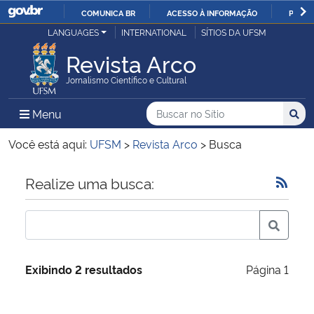
COMUNICA BR
ACESSO À INFORMAÇÃO
PARTI
Casa Civil
LANGUAGES
INTERNATIONAL
SÍTIOS DA UFSM
IR
PARA
Revista Arco
Ministério da Justiça e Segurança Pública
O
Jornalismo Científico e Cultural
CONTEÚDO
Ministério da Defesa
Buscar no no Sítio
Busca
Busca:
Menu Principal do Sítio
Menu
Busc
Ministério das Relações Exteriores
Você está aqui:
UFSM
>
Revista Arco
>
Busca
Ministério da Economia
Início do conteúdo
Realize uma busca:
Ministério da Infraestrutura
Ministério da Agricultura, Pecuária e Abastecimento
Exibindo 2 resultados
Página 1
Ministério da Educação