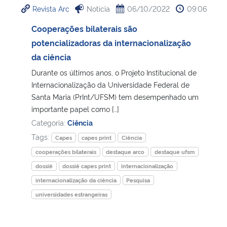
Revista Arc
Notícia
06/10/2022
09:06
Ministério da Cidadania
Cooperações bilaterais são
Ministério da Saúde
potencializadoras da internacionalização
da ciência
Ministério de Minas e Energia
Durante os últimos anos, o Projeto Institucional de
Internacionalização da Universidade Federal de
Ministério da Ciência, Tecnologia, Inovações e Comunicações
Santa Maria (PrInt/UFSM) tem desempenhado um
importante papel como […]
Ministério do Meio Ambiente
Categoria:
Ciência
Tags:
Capes
capes print
Ciência
Ministério do Turismo
cooperações bilaterais
destaque arco
destaque ufsm
dossiê
dossiê capes print
internacionalização
Ministério do Desenvolvimento Regional
internacionalização da ciência
Pesquisa
universidades estrangeiras
Controladoria-Geral da União
Ministério da Mulher, da Família e dos Direitos Humanos