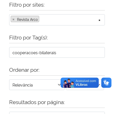
Filtro por sites:
Secretaria-Geral
×
Revista Arco
×
Secretaria de Governo
Filtro por Tag(s):
Gabinete de Segurança Institucional
Advocacia-Geral da União
Banco Central do Brasil
Ordenar por:
Planalto
Resultados por página: