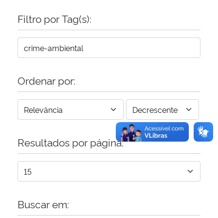
Filtro por Tag(s):
Secretaria-Geral
Secretaria de Governo
Gabinete de Segurança Institucional
Ordenar por:
Advocacia-Geral da União
Banco Central do Brasil
Resultados por página:
Planalto
Buscar em: