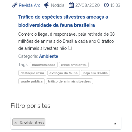
Revista Arc
Notícia
27/08/2020
15:33
Ministério da Cidadania
Tráfico de espécies silvestres ameaça a
Ministério da Saúde
biodiversidade da fauna brasileira
Comércio ilegal é responsável pela retirada de 38
Ministério de Minas e Energia
milhões de animais do Brasil a cada ano O tráfico
de animais silvestres não […]
Ministério da Ciência, Tecnologia, Inovações e Comunicações
Categoria:
Ambiente
Tags:
biodiversidade
crime ambiental
Ministério do Meio Ambiente
destaque ufsm
extinção da fauna
naja em Brasília
saúde pública
tráfico de animais silvestres
Ministério do Turismo
Ministério do Desenvolvimento Regional
Filtro por sites:
Controladoria-Geral da União
×
Revista Arco
×
Ministério da Mulher, da Família e dos Direitos Humanos