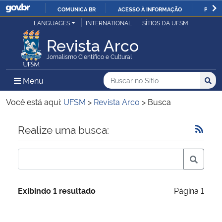
COMUNICA BR
ACESSO À INFORMAÇÃO
PARTI
Casa Civil
LANGUAGES
INTERNATIONAL
SÍTIOS DA UFSM
IR
PARA
Revista Arco
Ministério da Justiça e Segurança Pública
O
Jornalismo Científico e Cultural
CONTEÚDO
Ministério da Defesa
Buscar no no Sítio
Busca
Busca:
Menu Principal do Sítio
Menu
Busc
Ministério das Relações Exteriores
Você está aqui:
UFSM
>
Revista Arco
>
Busca
Ministério da Economia
Início do conteúdo
Realize uma busca:
Ministério da Infraestrutura
Ministério da Agricultura, Pecuária e Abastecimento
Exibindo 1 resultado
Página 1
Ministério da Educação