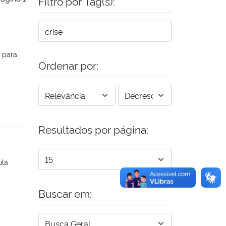
Filtro por Tag(s):
l para
Ordenar por:
Resultados por página:
ula
Buscar em: