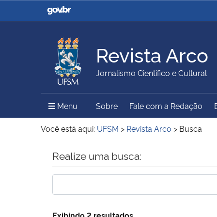
Casa Civil
Ministério da Justiça e
Segurança Pública
Revista Arco
Ministério da Agricultura,
Ministério da Educação
Jornalismo Científico e Cultural
Pecuária e Abastecimento
Menu Principal do Sítio
Menu
Sobre
Fale com a Redação
Ministério do Meio Ambiente
Ministério do Turismo
Você está aqui:
UFSM
>
Revista Arco
>
Busca
Início do conteúdo
Realize uma busca:
Secretaria de Governo
Gabinete de Segurança
Institucional
Exibindo 2 resultados