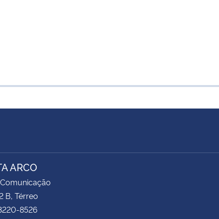
TA ARCO
 Comunicação
2 B, Térreo
 3220-8526