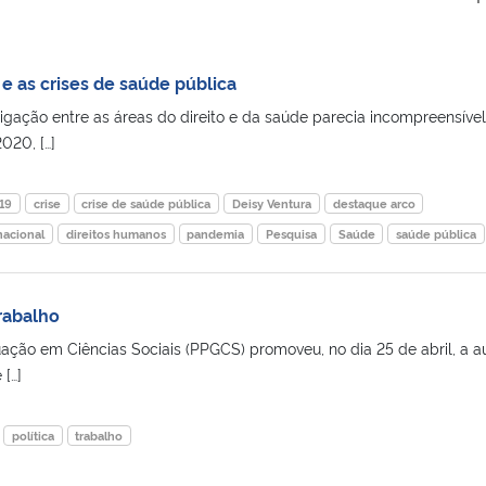
 e as crises de saúde pública
igação entre as áreas do direito e da saúde parecia incompreensíve
020, […]
19
crise
crise de saúde pública
Deisy Ventura
destaque arco
nacional
direitos humanos
pandemia
Pesquisa
Saúde
saúde pública
rabalho
ão em Ciências Sociais (PPGCS) promoveu, no dia 25 de abril, a a
 […]
política
trabalho