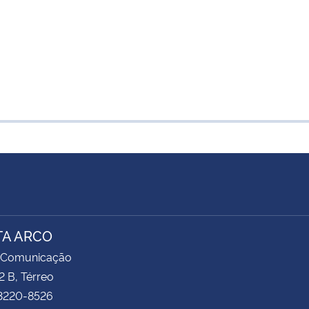
TA ARCO
 Comunicação
2 B, Térreo
 3220-8526