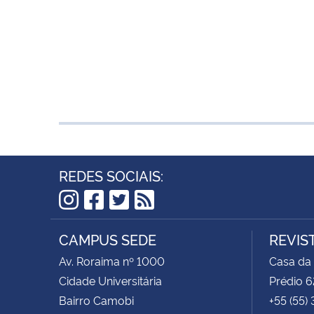
REDES SOCIAIS:
Instagram
Facebook
Twitter
RSS
CAMPUS SEDE
REVIS
Av. Roraima nº 1000
Casa da
Cidade Universitária
Prédio 6
Bairro Camobi
+55 (55)