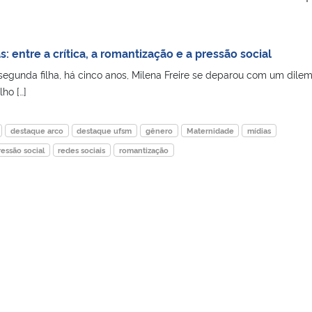
: entre a crítica, a romantização e a pressão social
egunda filha, há cinco anos, Milena Freire se deparou com um dilem
ho […]
destaque arco
destaque ufsm
gênero
Maternidade
mídias
ressão social
redes sociais
romantização