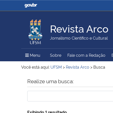
Casa Civil
Ministério da Justiça e
Segurança Pública
Revista Arco
Ministério da Agricultura,
Ministério da Educação
Jornalismo Científico e Cultural
Pecuária e Abastecimento
Menu Principal do Sítio
Menu
Sobre
Fale com a Redação
Ministério do Meio Ambiente
Ministério do Turismo
Você está aqui:
UFSM
>
Revista Arco
>
Busca
Início do conteúdo
Realize uma busca:
Secretaria de Governo
Gabinete de Segurança
Institucional
Exibindo 1 resultado