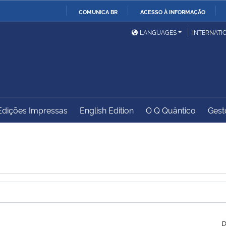
COMUNICA BR
ACESSO À INFORMAÇÃO
Ministério da Defesa
Ministério das Relações
Mini
IR
LANGUAGES
INTERNATI
Exteriores
PARA
O
Ministério da Cidadania
Ministério da Saúde
Mini
CONTEÚDO
Edições Impressas
English Edition
O Q Quântico
Gest
Ministério do
Controladoria-Geral da
Mini
Desenvolvimento Regional
União
Famí
Hum
Advocacia-Geral da União
Banco Central do Brasil
Plan
P