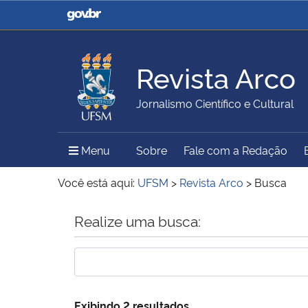
Casa Civil
Ministério da Justiça e
Segurança Pública
Revista Arco
Ministério da Agricultura,
Ministério da Educação
Jornalismo Científico e Cultural
Pecuária e Abastecimento
Menu Principal do Sítio
Menu
Sobre
Fale com a Redação
Ministério do Meio Ambiente
Ministério do Turismo
Você está aqui:
UFSM
>
Revista Arco
>
Busca
Início do conteúdo
Realize uma busca:
Secretaria de Governo
Gabinete de Segurança
Institucional
Exibindo 2 resultados