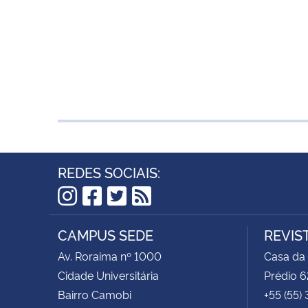
REDES SOCIAIS:
Instagram
Facebook
Twitter
RSS
CAMPUS SEDE
REVIS
Av. Roraima nº 1000
Casa da
Cidade Universitária
Prédio 6
Bairro Camobi
+55 (55)