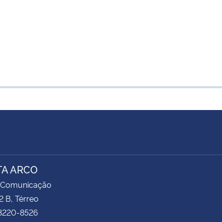
TA ARCO
 Comunicação
2 B, Térreo
 3220-8526