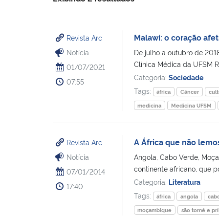
Malawi: o coração afet
Revista Arc
Notícia
De julho a outubro de 201
Clínica Médica da UFSM R
01/07/2021
Categoria:
Sociedade
07:55
Tags:
áfrica
Câncer
cult
medicina
Medicina UFSM
A África que não lemo
Revista Arc
Notícia
Angola, Cabo Verde, Moçam
continente africano, que 
07/01/2014
Categoria:
Literatura
17:40
Tags:
áfrica
angola
cab
moçambique
são tomé e pr