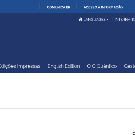
COMUNICA BR
ACESSO À INFORMAÇÃO
Ministério da Defesa
Ministério das Relações
Mini
IR
LANGUAGES
INTERNATI
Exteriores
PARA
O
Ministério da Cidadania
Ministério da Saúde
Mini
CONTEÚDO
Edições Impressas
English Edition
O Q Quântico
Gest
Ministério do
Controladoria-Geral da
Mini
Desenvolvimento Regional
União
Famí
Hum
Advocacia-Geral da União
Banco Central do Brasil
Plan
P