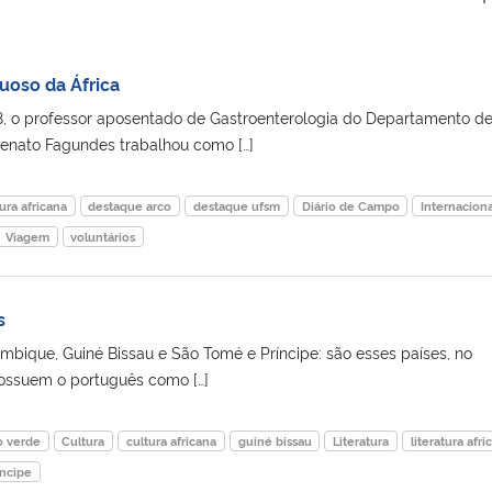
uoso da África
8, o professor aposentado de Gastroenterologia do Departamento d
enato Fagundes trabalhou como […]
ura africana
destaque arco
destaque ufsm
Diário de Campo
Internaciona
Viagem
voluntários
s
bique, Guiné Bissau e São Tomé e Príncipe: são esses países, no
possuem o português como […]
o verde
Cultura
cultura africana
guiné bissau
Literatura
literatura afri
íncipe