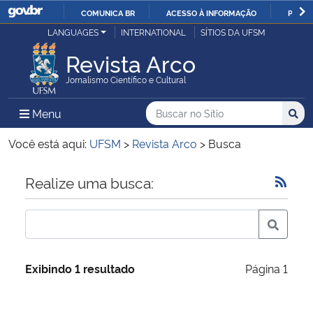
COMUNICA BR
ACESSO À INFORMAÇÃO
PARTI
Casa Civil
LANGUAGES
INTERNATIONAL
SÍTIOS DA UFSM
IR
PARA
Revista Arco
Ministério da Justiça e Segurança Pública
O
Jornalismo Científico e Cultural
CONTEÚDO
Ministério da Defesa
Buscar no no Sítio
Busca
Busca:
Menu Principal do Sítio
Menu
Busc
Ministério das Relações Exteriores
Você está aqui:
UFSM
>
Revista Arco
>
Busca
Ministério da Economia
Início do conteúdo
Realize uma busca:
Ministério da Infraestrutura
Ministério da Agricultura, Pecuária e Abastecimento
Exibindo 1 resultado
Página 1
Ministério da Educação