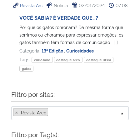
Revista Arc
Notícia
02/01/2024
07:08
Ministério da Cidadania
VOCÊ SABIA? É VERDADE QUE…?
Ministério da Saúde
Por que os gatos ronronam? Da mesma forma que
sorrimos ou choramos para expressar emoções, os
Ministério de Minas e Energia
gatos também têm formas de comunicação. […]
Categoria:
13ª Edição
,
Curiosidades
Ministério da Ciência, Tecnologia, Inovações e Comunicações
Tags:
curiosade
destaque arco
destaque ufsm
gatos
Ministério do Meio Ambiente
Ministério do Turismo
Filtro por sites:
Ministério do Desenvolvimento Regional
×
Revista Arco
×
Controladoria-Geral da União
Filtro por Tag(s):
Ministério da Mulher, da Família e dos Direitos Humanos