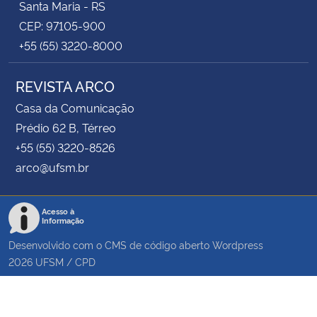
Santa Maria - RS
CEP: 97105-900
+55 (55) 3220-8000
REVISTA ARCO
Casa da Comunicação
Prédio 62 B, Térreo
+55 (55) 3220-8526
arco@ufsm.br
Acesso à
Informação
Desenvolvido com o CMS de código aberto
Wordpress
2026
UFSM
/
CPD