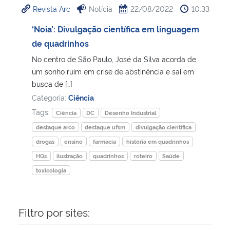
Revista Arc
Notícia
22/08/2022
10:33
Ministério da Cidadania
‘Noia’: Divulgação científica em linguagem
Ministério da Saúde
de quadrinhos
No centro de São Paulo, José da Silva acorda de
Ministério de Minas e Energia
um sonho ruim em crise de abstinência e sai em
busca de […]
Ministério da Ciência, Tecnologia, Inovações e Comunicações
Categoria:
Ciência
Tags:
Ciência
DC
Desenho Industrial
Ministério do Meio Ambiente
destaque arco
destaque ufsm
divulgação científica
drogas
ensino
farmácia
história em quadrinhos
Ministério do Turismo
HQs
ilustração
quadrinhos
roteiro
Saúde
toxicologia
Ministério do Desenvolvimento Regional
Controladoria-Geral da União
Filtro por sites:
Ministério da Mulher, da Família e dos Direitos Humanos