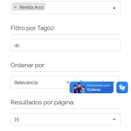
×
Revista Arco
×
Secretaria-Geral
Filtro por Tag(s):
Secretaria de Governo
Gabinete de Segurança Institucional
Advocacia-Geral da União
Ordenar por:
Banco Central do Brasil
Planalto
Resultados por página: