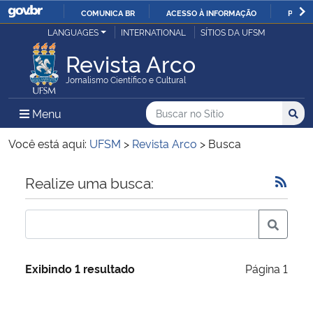
COMUNICA BR
ACESSO À INFORMAÇÃO
PARTI
Casa Civil
LANGUAGES
INTERNATIONAL
SÍTIOS DA UFSM
IR
PARA
Revista Arco
Ministério da Justiça e Segurança Pública
O
Jornalismo Científico e Cultural
CONTEÚDO
Ministério da Defesa
Buscar no no Sítio
Busca
Busca:
Menu Principal do Sítio
Menu
Busc
Ministério das Relações Exteriores
Você está aqui:
UFSM
>
Revista Arco
>
Busca
Ministério da Economia
Início do conteúdo
Realize uma busca:
Ministério da Infraestrutura
Ministério da Agricultura, Pecuária e Abastecimento
Exibindo 1 resultado
Página 1
Ministério da Educação