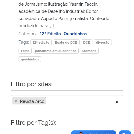
de Jornalismo; Ilustração: Yasmin Faccin,
acadêmica de Desenho Industrial; Editor
Secretaria-Geral
convidado: Augusto Paim, jornalista. Conteúdo
produzido para […]
Secretaria de Governo
Categoria:
12ª Edição
,
Quadrinhos
Tags:
12ª edição
Boate do DCE
DCE
diversão
Gabinete de Segurança Institucional
Festa
jornalismo em quadrinhos
Memória
quadrinhos
Advocacia-Geral da União
Banco Central do Brasil
Filtro por sites:
Planalto
×
Revista Arco
×
Filtro por Tag(s):