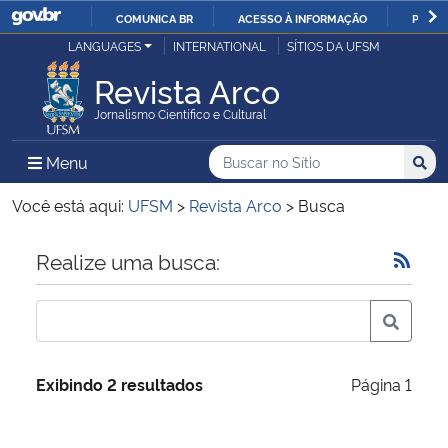
COMUNICA BR
ACESSO À INFORMAÇÃO
PARTI
Casa Civil
LANGUAGES
INTERNATIONAL
SÍTIOS DA UFSM
IR
PARA
Revista Arco
Ministério da Justiça e Segurança Pública
O
Jornalismo Científico e Cultural
CONTEÚDO
Ministério da Defesa
Buscar no no Sítio
Busca
Busca:
Menu Principal do Sítio
Menu
Busc
Ministério das Relações Exteriores
Você está aqui:
UFSM
>
Revista Arco
>
Busca
Ministério da Economia
Início do conteúdo
Realize uma busca:
Ministério da Infraestrutura
Ministério da Agricultura, Pecuária e Abastecimento
Exibindo 2 resultados
Página 1
Ministério da Educação