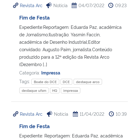
Revista Arc
Notícia
04/07/2022
09:23
Ministério da Cidadania
Fim de Festa
Ministério da Saúde
Expediente:Reportagem: Eduarda Paz, acadêmica
de Jornalismo;Ilustração: Yasmin Faccin,
Ministério de Minas e Energia
acadêmica de Desenho Industrial;Editor
convidado: Augusto Paim, jornalista.Conteúdo
Ministério da Ciência, Tecnologia, Inovações e Comunicações
produzido para a 12ª edição da Revista Arco
(Dezembro […]
Ministério do Meio Ambiente
Categoria:
Impressa
Tags:
Boate do DCE
DCE
destaque arco
Ministério do Turismo
destaque ufsm
HQ
impressa
Ministério do Desenvolvimento Regional
Revista Arc
Notícia
11/04/2022
10:39
Controladoria-Geral da União
Fim de Festa
Expediente: Reportagem: Eduarda Paz, acadêmica
Ministério da Mulher, da Família e dos Direitos Humanos