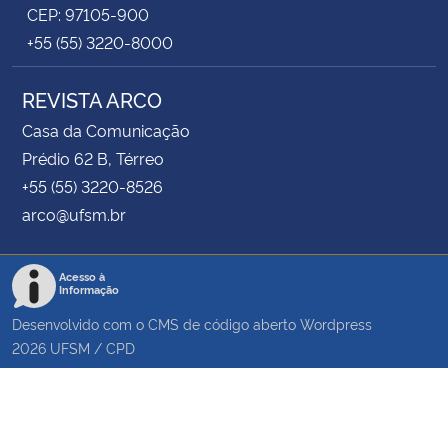
CEP: 97105-900
+55 (55) 3220-8000
REVISTA ARCO
Casa da Comunicação
Prédio 62 B, Térreo
+55 (55) 3220-8526
arco@ufsm.br
Acesso à
Informação
Desenvolvido com o CMS de código aberto
Wordpress
2026
UFSM
/
CPD