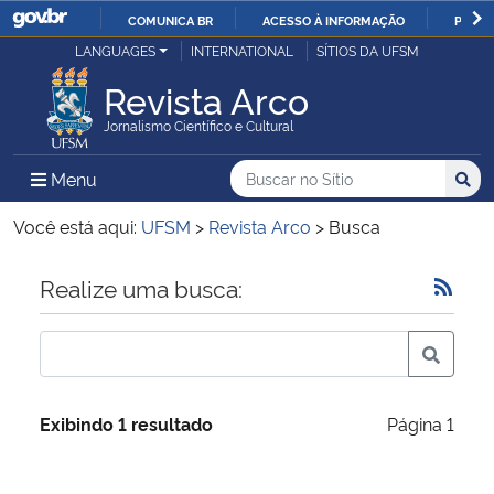
COMUNICA BR
ACESSO À INFORMAÇÃO
PARTI
Casa Civil
LANGUAGES
INTERNATIONAL
SÍTIOS DA UFSM
IR
PARA
Revista Arco
Ministério da Justiça e Segurança Pública
O
Jornalismo Científico e Cultural
CONTEÚDO
Ministério da Defesa
Buscar no no Sítio
Busca
Busca:
Menu Principal do Sítio
Menu
Busc
Ministério das Relações Exteriores
Você está aqui:
UFSM
>
Revista Arco
>
Busca
Ministério da Economia
Início do conteúdo
Realize uma busca:
Ministério da Infraestrutura
Ministério da Agricultura, Pecuária e Abastecimento
Exibindo 1 resultado
Página 1
Ministério da Educação