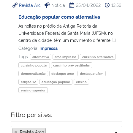
Revista Arc
Notícia
25/04/2022
13:56
Ministério da Cidadania
Educação popular como alternativa
Ministério da Saúde
As noites no prédio da Antiga Reitoria da
Universidade Federal de Santa Maria (UFSM), no
Ministério de Minas e Energia
centro da cidade, têm um movimento diferente […]
Categoria:
Impressa
Ministério da Ciência, Tecnologia, Inovações e Comunicações
Tags:
alternativa
arco impressa
cursinho alternativa
cursinho popular
cursinho pré-vestibular
Ministério do Meio Ambiente
democratização
destaque arco
destaque ufsm
edição 12
educação popular
ensino
Ministério do Turismo
ensino superior
Ministério do Desenvolvimento Regional
Filtro por sites:
Controladoria-Geral da União
×
Ministério da Mulher, da Família e dos Direitos Humanos
Revista Arco
×