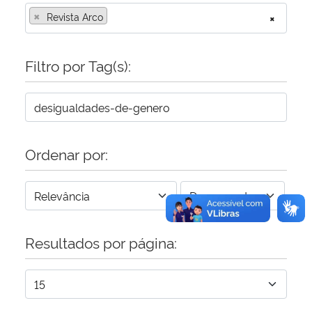
×
Revista Arco
×
Secretaria-Geral
Filtro por Tag(s):
Secretaria de Governo
Gabinete de Segurança Institucional
Advocacia-Geral da União
Ordenar por:
Banco Central do Brasil
Planalto
Resultados por página: