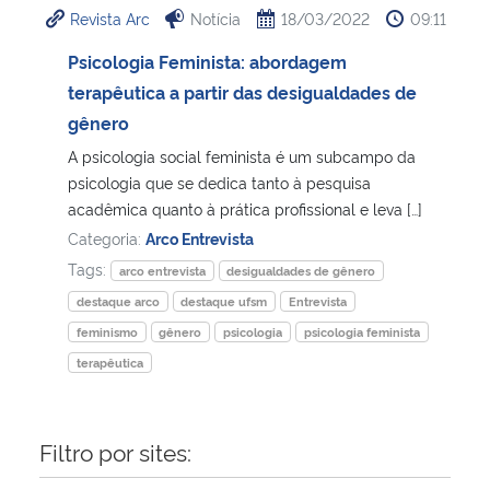
Revista Arc
Notícia
18/03/2022
09:11
Ministério da Cidadania
Psicologia Feminista: abordagem
Ministério da Saúde
terapêutica a partir das desigualdades de
gênero
Ministério de Minas e Energia
A psicologia social feminista é um subcampo da
psicologia que se dedica tanto à pesquisa
Ministério da Ciência, Tecnologia, Inovações e Comunicações
acadêmica quanto à prática profissional e leva […]
Categoria:
Arco Entrevista
Ministério do Meio Ambiente
Tags:
arco entrevista
desigualdades de gênero
destaque arco
destaque ufsm
Entrevista
Ministério do Turismo
feminismo
gênero
psicologia
psicologia feminista
terapêutica
Ministério do Desenvolvimento Regional
Controladoria-Geral da União
Filtro por sites:
Ministério da Mulher, da Família e dos Direitos Humanos