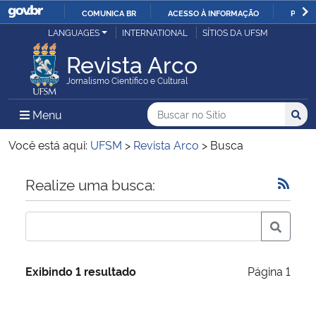
COMUNICA BR
ACESSO À INFORMAÇÃO
PARTI
Casa Civil
LANGUAGES
INTERNATIONAL
SÍTIOS DA UFSM
IR
PARA
Revista Arco
Ministério da Justiça e Segurança Pública
O
Jornalismo Científico e Cultural
CONTEÚDO
Ministério da Defesa
Buscar no no Sítio
Busca
Busca:
Menu Principal do Sítio
Menu
Busc
Ministério das Relações Exteriores
Você está aqui:
UFSM
>
Revista Arco
>
Busca
Ministério da Economia
Início do conteúdo
Realize uma busca:
Ministério da Infraestrutura
Ministério da Agricultura, Pecuária e Abastecimento
Exibindo 1 resultado
Página 1
Ministério da Educação