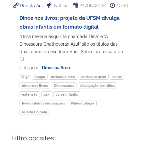
Revista Arc
Notícia
24/06/2022
10:30
Ministério da Cidadania
Dinos nos livros: projeto da UFSM divulga
Ministério da Saúde
obras infantis em formato digital
“Uma menina esquisita chamada Dina” e “A
Ministério de Minas e Energia
Dinossaura Gnathovorax Azul” são os títulos das
duas obras da escritora Sueli Salva, professora do
Ministério da Ciência, Tecnologia, Inovações e Comunicações
[…]
Categoria:
Dinos na Arco
Ministério do Meio Ambiente
Tags:
Cappa
destaque arco
destaque ufsm
dinos
dinos nos livros
Dinossauros
divulgação científica
Ministério do Turismo
extensão
Lex
livros infantis
livros infantis dinossauros
Paleontologia
Ministério do Desenvolvimento Regional
Quarta Colônia
Controladoria-Geral da União
Filtro por sites:
Ministério da Mulher, da Família e dos Direitos Humanos