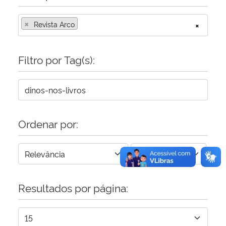
×
Secretaria-Geral
Revista Arco
×
Secretaria de Governo
Filtro por Tag(s):
Gabinete de Segurança Institucional
Advocacia-Geral da União
Ordenar por:
Banco Central do Brasil
Planalto
Resultados por página: