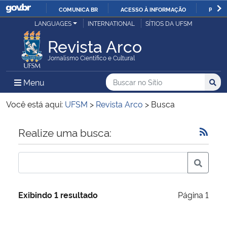
COMUNICA BR
ACESSO À INFORMAÇÃO
PARTI
Casa Civil
LANGUAGES
INTERNATIONAL
SÍTIOS DA UFSM
IR
PARA
Revista Arco
Ministério da Justiça e Segurança Pública
O
Jornalismo Científico e Cultural
CONTEÚDO
Ministério da Defesa
Buscar no no Sítio
Busca
Busca:
Menu Principal do Sítio
Menu
Busc
Ministério das Relações Exteriores
Você está aqui:
UFSM
>
Revista Arco
>
Busca
Ministério da Economia
Início do conteúdo
Realize uma busca:
Ministério da Infraestrutura
Ministério da Agricultura, Pecuária e Abastecimento
Exibindo 1 resultado
Página 1
Ministério da Educação