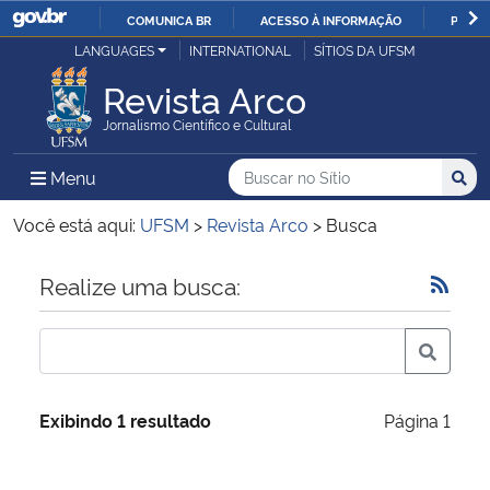
COMUNICA BR
ACESSO À INFORMAÇÃO
PARTI
Casa Civil
LANGUAGES
INTERNATIONAL
SÍTIOS DA UFSM
IR
PARA
Revista Arco
Ministério da Justiça e Segurança Pública
O
Jornalismo Científico e Cultural
CONTEÚDO
Ministério da Defesa
Buscar no no Sítio
Busca
Busca:
Menu Principal do Sítio
Menu
Busc
Ministério das Relações Exteriores
Você está aqui:
UFSM
>
Revista Arco
>
Busca
Ministério da Economia
Início do conteúdo
Realize uma busca:
Ministério da Infraestrutura
Ministério da Agricultura, Pecuária e Abastecimento
Exibindo 1 resultado
Página 1
Ministério da Educação