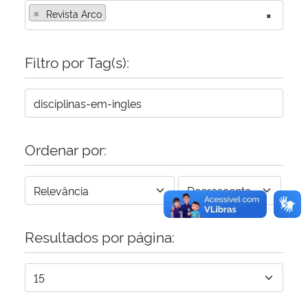
×
Revista Arco
×
Secretaria-Geral
Filtro por Tag(s):
Secretaria de Governo
Gabinete de Segurança Institucional
Advocacia-Geral da União
Ordenar por:
Banco Central do Brasil
Planalto
Resultados por página: