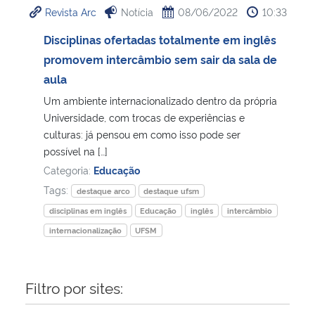
Revista Arc
Notícia
08/06/2022
10:33
Ministério da Cidadania
Disciplinas ofertadas totalmente em inglês
Ministério da Saúde
promovem intercâmbio sem sair da sala de
aula
Ministério de Minas e Energia
Um ambiente internacionalizado dentro da própria
Universidade, com trocas de experiências e
Ministério da Ciência, Tecnologia, Inovações e Comunicações
culturas: já pensou em como isso pode ser
possível na […]
Ministério do Meio Ambiente
Categoria:
Educação
Tags:
destaque arco
destaque ufsm
Ministério do Turismo
disciplinas em inglês
Educação
inglês
intercâmbio
internacionalização
UFSM
Ministério do Desenvolvimento Regional
Controladoria-Geral da União
Filtro por sites:
Ministério da Mulher, da Família e dos Direitos Humanos