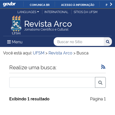
COMUNICA BR
ACESSO À INFORMAÇÃO
PARTI
Casa Civil
LANGUAGES
INTERNATIONAL
SÍTIOS DA UFSM
IR
PARA
Revista Arco
Ministério da Justiça e Segurança Pública
O
Jornalismo Científico e Cultural
CONTEÚDO
Ministério da Defesa
Buscar no no Sítio
Busca
Busca:
Menu Principal do Sítio
Menu
Busc
Ministério das Relações Exteriores
Você está aqui:
UFSM
>
Revista Arco
>
Busca
Ministério da Economia
Início do conteúdo
Realize uma busca:
Ministério da Infraestrutura
Ministério da Agricultura, Pecuária e Abastecimento
Exibindo 1 resultado
Página 1
Ministério da Educação