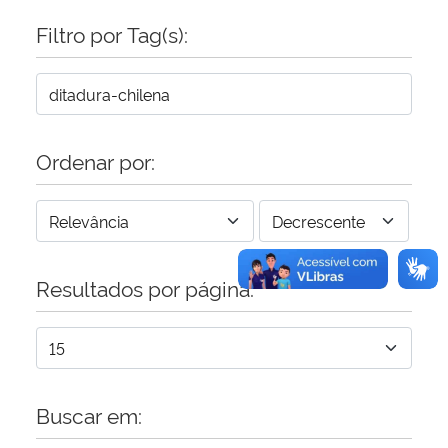
Filtro por Tag(s):
Secretaria-Geral
Secretaria de Governo
Gabinete de Segurança Institucional
Ordenar por:
Advocacia-Geral da União
Banco Central do Brasil
Resultados por página:
Planalto
Buscar em: