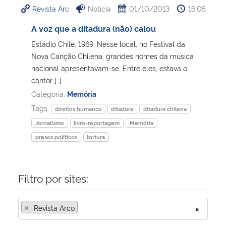
Revista Arc
Notícia
01/10/2013
16:05
Ministério da Cidadania
A voz que a ditadura (não) calou
Ministério da Saúde
Estádio Chile, 1969. Nesse local, no Festival da
Nova Canção Chilena, grandes nomes da música
Ministério de Minas e Energia
nacional apresentavam-se. Entre eles, estava o
cantor […]
Ministério da Ciência, Tecnologia, Inovações e Comunicações
Categoria:
Memória
Tags:
direitos humanos
ditadura
ditadura chilena
Ministério do Meio Ambiente
Jornalismo
livro-reportagem
Memória
presos políticos
tortura
Ministério do Turismo
Ministério do Desenvolvimento Regional
Filtro por sites:
Controladoria-Geral da União
×
Revista Arco
×
Ministério da Mulher, da Família e dos Direitos Humanos