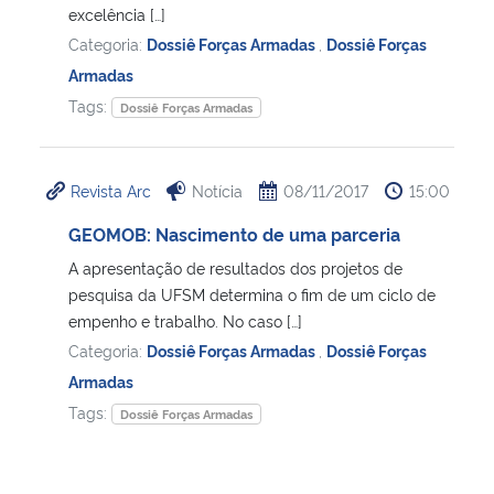
excelência […]
Categoria:
Dossiê Forças Armadas
,
Dossiê Forças
Secretaria-Geral
Armadas
Tags:
Dossiê Forças Armadas
Secretaria de Governo
Gabinete de Segurança Institucional
Revista Arc
Notícia
08/11/2017
15:00
Advocacia-Geral da União
GEOMOB: Nascimento de uma parceria
A apresentação de resultados dos projetos de
Banco Central do Brasil
pesquisa da UFSM determina o fim de um ciclo de
empenho e trabalho. No caso […]
Planalto
Categoria:
Dossiê Forças Armadas
,
Dossiê Forças
Armadas
Tags:
Dossiê Forças Armadas