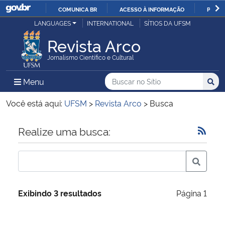
COMUNICA BR
ACESSO À INFORMAÇÃO
PARTI
Casa Civil
LANGUAGES
INTERNATIONAL
SÍTIOS DA UFSM
IR
PARA
Revista Arco
Ministério da Justiça e Segurança Pública
O
Jornalismo Científico e Cultural
CONTEÚDO
Ministério da Defesa
Buscar no no Sítio
Busca
Busca:
Menu Principal do Sítio
Menu
Busc
Ministério das Relações Exteriores
Você está aqui:
UFSM
>
Revista Arco
>
Busca
Ministério da Economia
Início do conteúdo
Realize uma busca:
Ministério da Infraestrutura
Ministério da Agricultura, Pecuária e Abastecimento
Exibindo 3 resultados
Página 1
Ministério da Educação