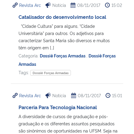
Revista Arc
Notícia
08/11/2017
15:02
Ministério da Cidadania
Catalisador do desenvolvimento local
Ministério da Saúde
“Cidade Cultura” para alguns, “Cidade
Universitária” para outros. Os adjetivos para
Ministério de Minas e Energia
caracterizar Santa Maria são diversos e muitos
têm origem em […]
Ministério da Ciência, Tecnologia, Inovações e Comunicações
Categoria:
Dossiê Forças Armadas
,
Dossiê Forças
Armadas
Ministério do Meio Ambiente
Tags:
Dossiê Forças Armadas
Ministério do Turismo
Revista Arc
Notícia
08/11/2017
15:01
Ministério do Desenvolvimento Regional
Parceria Para Tecnologia Nacional
A diversidade de cursos de graduação e pós-
Controladoria-Geral da União
graduação e os diferentes assuntos pesquisados
são sinônimos de oportunidades na UFSM. Seja na
Ministério da Mulher, da Família e dos Direitos Humanos