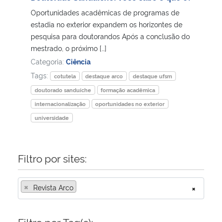
Oportunidades acadêmicas de programas de
Secretaria-Geral
estadia no exterior expandem os horizontes de
pesquisa para doutorandos Após a conclusão do
mestrado, o próximo […]
Secretaria de Governo
Categoria:
Ciência
Tags:
Gabinete de Segurança Institucional
cotutela
destaque arco
destaque ufsm
doutorado sanduíche
formação acadêmica
Advocacia-Geral da União
internacionalização
oportunidades no exterior
universidade
Banco Central do Brasil
Planalto
Filtro por sites:
×
Revista Arco
×
Filtro por Tag(s):