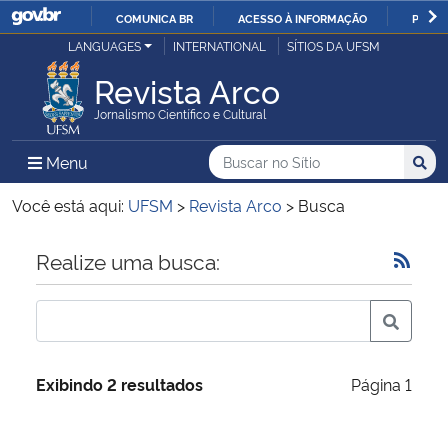
COMUNICA BR
ACESSO À INFORMAÇÃO
PARTI
Casa Civil
LANGUAGES
INTERNATIONAL
SÍTIOS DA UFSM
IR
PARA
Revista Arco
Ministério da Justiça e Segurança Pública
O
Jornalismo Científico e Cultural
CONTEÚDO
Ministério da Defesa
Buscar no no Sítio
Busca
Busca:
Menu Principal do Sítio
Menu
Busc
Ministério das Relações Exteriores
Você está aqui:
UFSM
>
Revista Arco
>
Busca
Ministério da Economia
Início do conteúdo
Realize uma busca:
Ministério da Infraestrutura
Ministério da Agricultura, Pecuária e Abastecimento
Exibindo 2 resultados
Página 1
Ministério da Educação