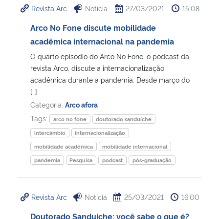
Revista Arc
Notícia
27/03/2021
15:08
Ministério da Cidadania
Arco No Fone discute mobilidade
Ministério da Saúde
acadêmica internacional na pandemia
O quarto episódio do Arco No Fone, o podcast da
Ministério de Minas e Energia
revista Arco, discute a internacionalização
acadêmica durante a pandemia. Desde março do
Ministério da Ciência, Tecnologia, Inovações e Comunicações
[…]
Categoria:
Arco afora
Ministério do Meio Ambiente
Tags:
arco no fone
doutorado sanduíche
intercâmbio
internacionalização
Ministério do Turismo
mobilidade acadêmica
mobilidade internacional
pandemia
Pesquisa
podcast
pós-graduação
Ministério do Desenvolvimento Regional
Controladoria-Geral da União
Revista Arc
Notícia
25/03/2021
16:00
Doutorado Sanduíche: você sabe o que é?
Ministério da Mulher, da Família e dos Direitos Humanos