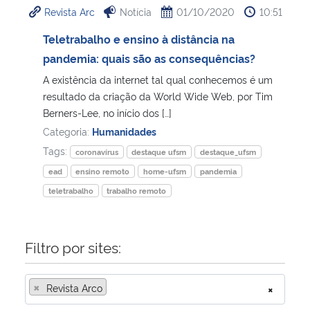
Revista Arc
Notícia
01/10/2020
10:51
Ministério da Cidadania
Teletrabalho e ensino à distância na
Ministério da Saúde
pandemia: quais são as consequências?
A existência da internet tal qual conhecemos é um
Ministério de Minas e Energia
resultado da criação da World Wide Web, por Tim
Berners-Lee, no início dos […]
Ministério da Ciência, Tecnologia, Inovações e Comunicações
Categoria:
Humanidades
Tags:
coronavírus
destaque ufsm
destaque_ufsm
Ministério do Meio Ambiente
ead
ensino remoto
home-ufsm
pandemia
teletrabalho
trabalho remoto
Ministério do Turismo
Ministério do Desenvolvimento Regional
Filtro por sites:
Controladoria-Geral da União
×
Revista Arco
×
Ministério da Mulher, da Família e dos Direitos Humanos