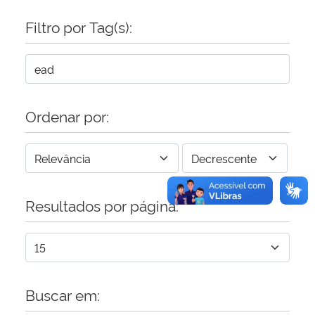
Filtro por Tag(s):
Secretaria-Geral
Secretaria de Governo
Gabinete de Segurança Institucional
Ordenar por:
Advocacia-Geral da União
Banco Central do Brasil
Resultados por página:
Planalto
Buscar em: