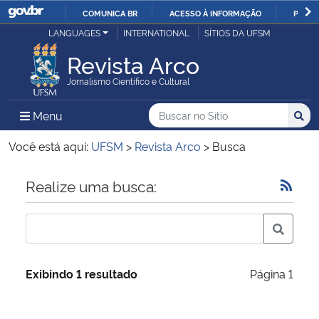
COMUNICA BR
ACESSO À INFORMAÇÃO
PARTI
Casa Civil
LANGUAGES
INTERNATIONAL
SÍTIOS DA UFSM
IR
PARA
Revista Arco
Ministério da Justiça e Segurança Pública
O
Jornalismo Científico e Cultural
CONTEÚDO
Ministério da Defesa
Buscar no no Sítio
Busca
Busca:
Menu Principal do Sítio
Menu
Busc
Ministério das Relações Exteriores
Você está aqui:
UFSM
>
Revista Arco
>
Busca
Ministério da Economia
Início do conteúdo
Realize uma busca:
Ministério da Infraestrutura
Ministério da Agricultura, Pecuária e Abastecimento
Exibindo 1 resultado
Página 1
Ministério da Educação