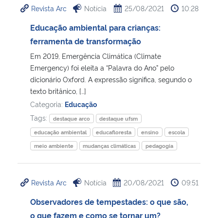
Revista Arc
Notícia
25/08/2021
10:28
Ministério da Cidadania
Educação ambiental para crianças:
Ministério da Saúde
ferramenta de transformação
Em 2019, Emergência Climática (Climate
Ministério de Minas e Energia
Emergency) foi eleita a “Palavra do Ano” pelo
dicionário Oxford. A expressão significa, segundo o
Ministério da Ciência, Tecnologia, Inovações e Comunicações
texto britânico, […]
Categoria:
Educação
Ministério do Meio Ambiente
Tags:
destaque arco
destaque ufsm
educação ambiental
educafloresta
ensino
escola
Ministério do Turismo
meio ambiente
mudanças climáticas
pedagogia
Ministério do Desenvolvimento Regional
Revista Arc
Notícia
20/08/2021
09:51
Controladoria-Geral da União
Observadores de tempestades: o que são,
o que fazem e como se tornar um?
Ministério da Mulher, da Família e dos Direitos Humanos