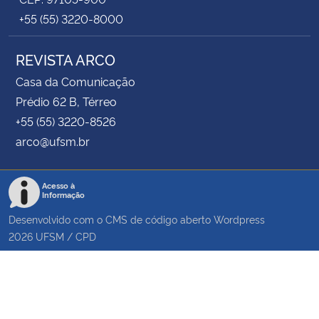
+55 (55) 3220-8000
REVISTA ARCO
Casa da Comunicação
Prédio 62 B, Térreo
+55 (55) 3220-8526
arco@ufsm.br
Acesso à
Informação
Desenvolvido com o CMS de código aberto
Wordpress
2026
UFSM
/
CPD