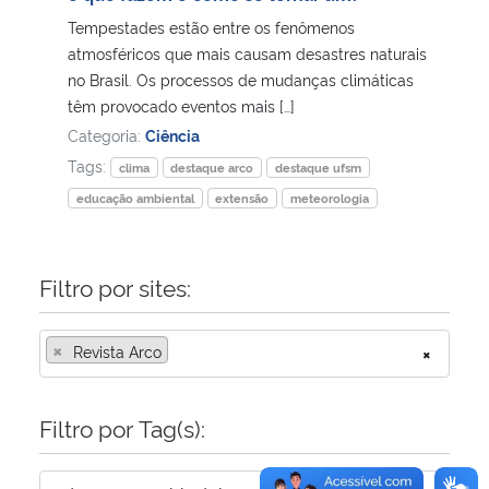
Tempestades estão entre os fenômenos
Secretaria-Geral
atmosféricos que mais causam desastres naturais
no Brasil. Os processos de mudanças climáticas
têm provocado eventos mais […]
Secretaria de Governo
Categoria:
Ciência
Tags:
Gabinete de Segurança Institucional
clima
destaque arco
destaque ufsm
educação ambiental
extensão
meteorologia
Advocacia-Geral da União
Filtro por sites:
Banco Central do Brasil
Planalto
×
Revista Arco
×
Filtro por Tag(s):