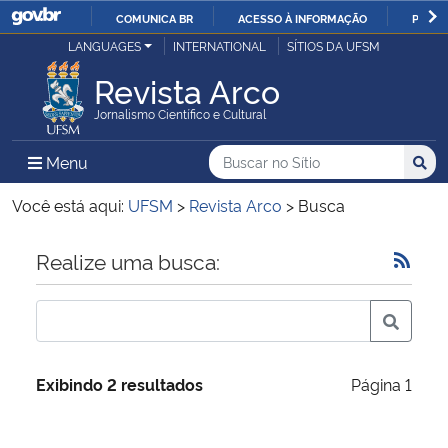
COMUNICA BR
ACESSO À INFORMAÇÃO
PARTI
Casa Civil
LANGUAGES
INTERNATIONAL
SÍTIOS DA UFSM
IR
PARA
Revista Arco
Ministério da Justiça e Segurança Pública
O
Jornalismo Científico e Cultural
CONTEÚDO
Ministério da Defesa
Buscar no no Sítio
Busca
Busca:
Menu Principal do Sítio
Menu
Busc
Ministério das Relações Exteriores
Você está aqui:
UFSM
>
Revista Arco
>
Busca
Ministério da Economia
Início do conteúdo
Realize uma busca:
Ministério da Infraestrutura
Ministério da Agricultura, Pecuária e Abastecimento
Exibindo 2 resultados
Página 1
Ministério da Educação