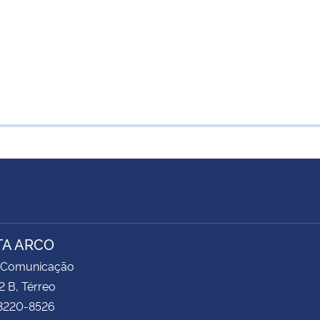
TA ARCO
 Comunicação
2 B, Térreo
 3220-8526