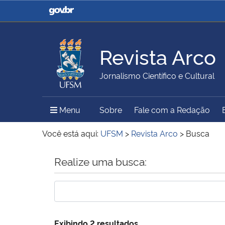
Casa Civil
Ministério da Justiça e
Segurança Pública
Revista Arco
Ministério da Agricultura,
Ministério da Educação
Jornalismo Científico e Cultural
Pecuária e Abastecimento
Menu Principal do Sítio
Menu
Sobre
Fale com a Redação
Ministério do Meio Ambiente
Ministério do Turismo
Você está aqui:
UFSM
>
Revista Arco
>
Busca
Início do conteúdo
Realize uma busca:
Secretaria de Governo
Gabinete de Segurança
Institucional
Exibindo 2 resultados