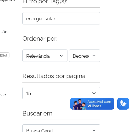
Filtro por Tag(s):
 são
Ordenar por:
ESol
Resultados por página:
s e
Buscar em: