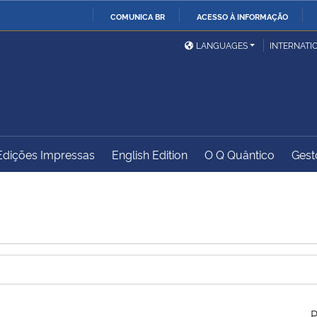
COMUNICA BR
ACESSO À INFORMAÇÃO
Ministério da Defesa
Ministério das Relações
Mini
IR
LANGUAGES
INTERNATI
Exteriores
PARA
O
Ministério da Cidadania
Ministério da Saúde
Mini
CONTEÚDO
Edições Impressas
English Edition
O Q Quântico
Gest
Ministério do
Controladoria-Geral da
Mini
Desenvolvimento Regional
União
Famí
Hum
Advocacia-Geral da União
Banco Central do Brasil
Plan
P