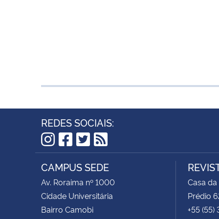
REDES SOCIAIS:
Instagram
Facebook
Twitter
RSS
CAMPUS SEDE
REVIS
Av. Roraima nº 1000
Casa da
Cidade Universitária
Prédio 6
Bairro Camobi
+55 (55)