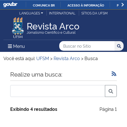
COMUNICA BR
ACESSO À INFORMAÇÃO
PARTI
Casa Civil
LANGUAGES
INTERNATIONAL
SÍTIOS DA UFSM
IR
PARA
Revista Arco
Ministério da Justiça e Segurança Pública
O
Jornalismo Científico e Cultural
CONTEÚDO
Ministério da Defesa
Buscar no no Sítio
Busca
Busca:
Menu Principal do Sítio
Menu
Busc
Ministério das Relações Exteriores
Você está aqui:
UFSM
>
Revista Arco
>
Busca
Ministério da Economia
Início do conteúdo
Realize uma busca:
Ministério da Infraestrutura
Ministério da Agricultura, Pecuária e Abastecimento
Exibindo 4 resultados
Página 1
Ministério da Educação