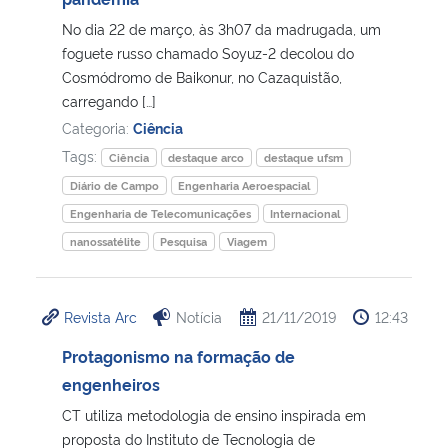
No dia 22 de março, às 3h07 da madrugada, um
Secretaria-Geral
foguete russo chamado Soyuz-2 decolou do
Cosmódromo de Baikonur, no Cazaquistão,
Secretaria de Governo
carregando […]
Categoria:
Ciência
Gabinete de Segurança Institucional
Tags:
Ciência
destaque arco
destaque ufsm
Diário de Campo
Engenharia Aeroespacial
Advocacia-Geral da União
Engenharia de Telecomunicações
Internacional
nanossatélite
Pesquisa
Viagem
Banco Central do Brasil
Planalto
Revista Arc
Notícia
21/11/2019
12:43
Protagonismo na formação de
engenheiros
CT utiliza metodologia de ensino inspirada em
proposta do Instituto de Tecnologia de