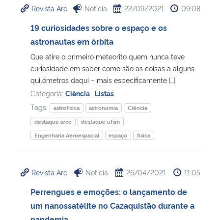
Revista Arc
Notícia
22/09/2021
09:08
Ministério da Cidadania
19 curiosidades sobre o espaço e os
Ministério da Saúde
astronautas em órbita
Que atire o primeiro meteorito quem nunca teve
Ministério de Minas e Energia
curiosidade em saber como são as coisas a alguns
quilômetros daqui – mais especificamente […]
Ministério da Ciência, Tecnologia, Inovações e Comunicações
Categoria:
Ciência
,
Listas
Tags:
astrofísica
astronomia
Ciência
Ministério do Meio Ambiente
destaque arco
destaque ufsm
Engenharia Aeroespacial
espaço
física
Ministério do Turismo
Ministério do Desenvolvimento Regional
Revista Arc
Notícia
26/04/2021
11:05
Perrengues e emoções: o lançamento de
Controladoria-Geral da União
um nanossatélite no Cazaquistão durante a
Ministério da Mulher, da Família e dos Direitos Humanos
pandemia