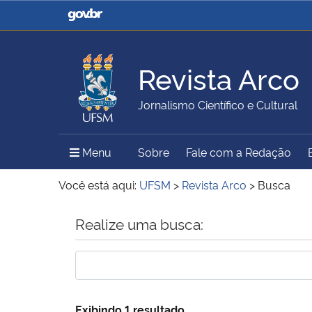
Casa Civil
Ministério da Justiça e
Segurança Pública
Revista Arco
Ministério da Agricultura,
Ministério da Educação
Jornalismo Científico e Cultural
Pecuária e Abastecimento
Menu Principal do Sítio
Menu
Sobre
Fale com a Redação
Ministério do Meio Ambiente
Ministério do Turismo
Você está aqui:
UFSM
>
Revista Arco
>
Busca
Início do conteúdo
Realize uma busca:
Secretaria de Governo
Gabinete de Segurança
Institucional
Exibindo 1 resultado