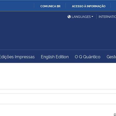
COMUNICA BR
ACESSO À INFORMAÇÃO
Ministério da Defesa
Ministério das Relações
Mini
IR
LANGUAGES
INTERNATI
Exteriores
PARA
O
Ministério da Cidadania
Ministério da Saúde
Mini
CONTEÚDO
Edições Impressas
English Edition
O Q Quântico
Gest
Ministério do
Controladoria-Geral da
Mini
Desenvolvimento Regional
União
Famí
Hum
Advocacia-Geral da União
Banco Central do Brasil
Plan
P