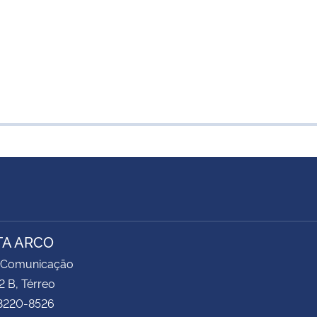
TA ARCO
 Comunicação
2 B, Térreo
 3220-8526