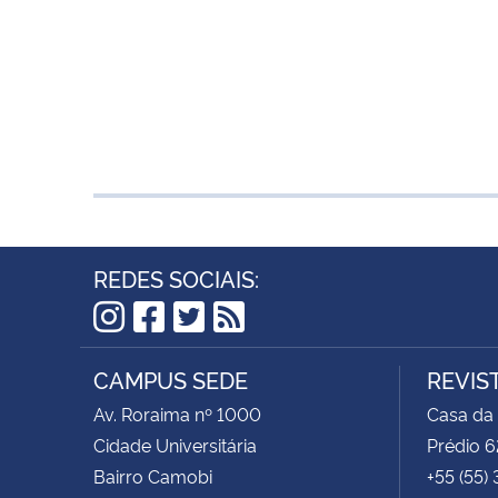
REDES SOCIAIS:
Instagram
Facebook
Twitter
RSS
CAMPUS SEDE
REVIS
Av. Roraima nº 1000
Casa da
Cidade Universitária
Prédio 6
Bairro Camobi
+55 (55)