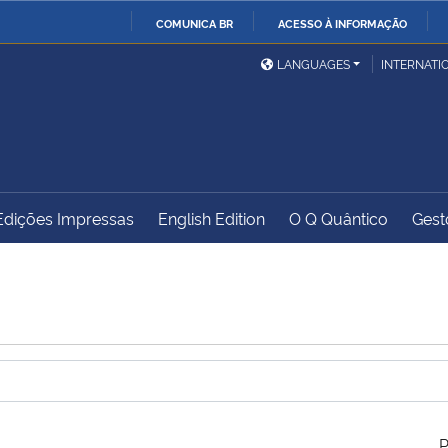
COMUNICA BR
ACESSO À INFORMAÇÃO
Ministério da Defesa
Ministério das Relações
Mini
IR
LANGUAGES
INTERNATI
Exteriores
PARA
O
Ministério da Cidadania
Ministério da Saúde
Mini
CONTEÚDO
Edições Impressas
English Edition
O Q Quântico
Gest
Ministério do
Controladoria-Geral da
Mini
Desenvolvimento Regional
União
Famí
Hum
Advocacia-Geral da União
Banco Central do Brasil
Plan
P