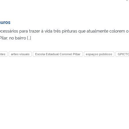
muros
cessários para trazer à vida três pinturas que atualmente colorem o
lar, no bairro […]
ntes
artes visuais
Escola Estadual Coronel Pillar
espaços públicos
GPICT