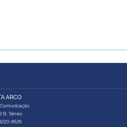
TA ARCO
 Comunicação
2 B, Térreo
 3220-8526