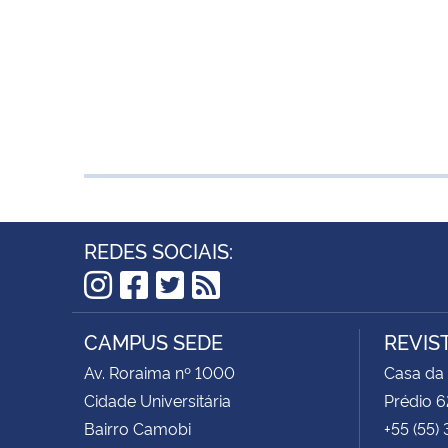
REDES SOCIAIS:
Instagram
Facebook
Twitter
RSS
CAMPUS SEDE
REVIS
Av. Roraima nº 1000
Casa da
Cidade Universitária
Prédio 6
Bairro Camobi
+55 (55)