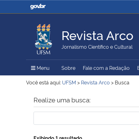
Casa Civil
Ministério da Justiça e
Segurança Pública
Revista Arco
Ministério da Agricultura,
Ministério da Educação
Jornalismo Científico e Cultural
Pecuária e Abastecimento
Menu Principal do Sítio
Menu
Sobre
Fale com a Redação
Ministério do Meio Ambiente
Ministério do Turismo
Você está aqui:
UFSM
>
Revista Arco
>
Busca
Início do conteúdo
Realize uma busca:
Secretaria de Governo
Gabinete de Segurança
Institucional
Exibindo 1 resultado