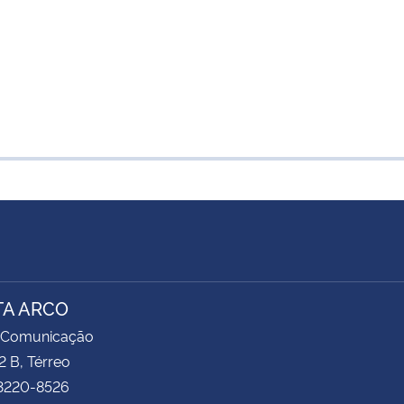
TA ARCO
 Comunicação
2 B, Térreo
 3220-8526