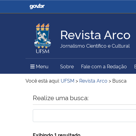
Casa Civil
Ministério da Justiça e
Segurança Pública
Revista Arco
Ministério da Agricultura,
Ministério da Educação
Jornalismo Científico e Cultural
Pecuária e Abastecimento
Menu Principal do Sítio
Menu
Sobre
Fale com a Redação
Ministério do Meio Ambiente
Ministério do Turismo
Você está aqui:
UFSM
>
Revista Arco
>
Busca
Início do conteúdo
Realize uma busca:
Secretaria de Governo
Gabinete de Segurança
Institucional
Exibindo 1 resultado