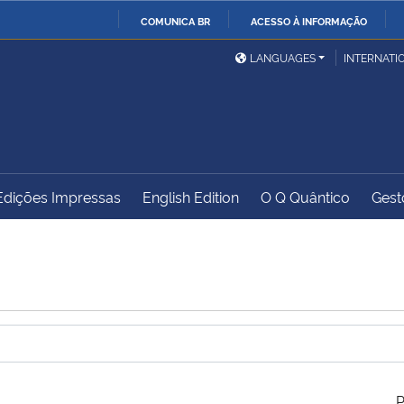
COMUNICA BR
ACESSO À INFORMAÇÃO
Ministério da Defesa
Ministério das Relações
Mini
IR
LANGUAGES
INTERNATI
Exteriores
PARA
O
Ministério da Cidadania
Ministério da Saúde
Mini
CONTEÚDO
Edições Impressas
English Edition
O Q Quântico
Gest
Ministério do
Controladoria-Geral da
Mini
Desenvolvimento Regional
União
Famí
Hum
Advocacia-Geral da União
Banco Central do Brasil
Plan
P