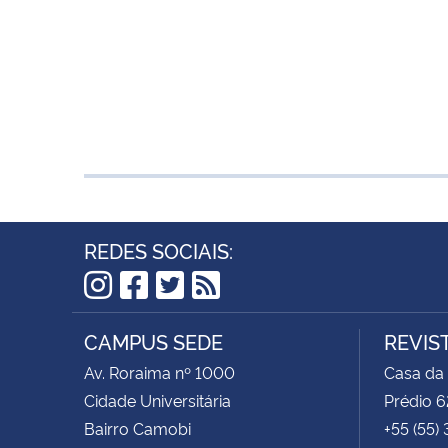
REDES SOCIAIS:
Instagram
Facebook
Twitter
RSS
CAMPUS SEDE
REVIS
Av. Roraima nº 1000
Casa da
Cidade Universitária
Prédio 6
Bairro Camobi
+55 (55)